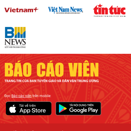
Đọc
Báo cáo viên
trên mobile: