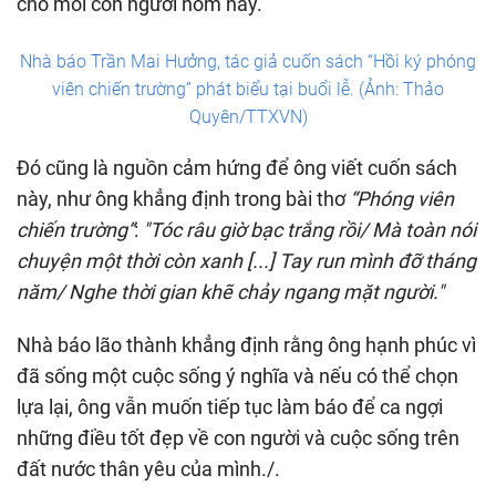
cho mỗi con người hôm nay.”
Nhà báo Trần Mai Hưởng, tác giả cuốn sách “Hồi ký phóng
viên chiến trường” phát biểu tại buổi lễ. (Ảnh: Thảo
Quyên/TTXVN)
Đó cũng là nguồn cảm hứng để ông viết cuốn sách
này, như ông khẳng định trong bài thơ
“Phóng viên
chiến trường”
:
"Tóc râu giờ bạc trắng rồi/ Mà toàn nói
chuyện một thời còn xanh [...] Tay run mình đỡ tháng
năm/ Nghe thời gian khẽ chảy ngang mặt người."
Nhà báo lão thành khẳng định rằng ông hạnh phúc vì
đã sống một cuộc sống ý nghĩa và nếu có thể chọn
lựa lại, ông vẫn muốn tiếp tục làm báo để ca ngợi
những điều tốt đẹp về con người và cuộc sống trên
đất nước thân yêu của mình./.