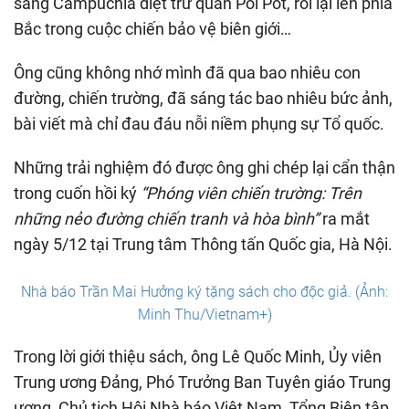
sang Campuchia diệt trừ quân Pol Pot, rồi lại lên phía
Bắc trong cuộc chiến bảo vệ biên giới…
Ông cũng không nhớ mình đã qua bao nhiêu con
đường, chiến trường, đã sáng tác bao nhiêu bức ảnh,
bài viết mà chỉ đau đáu nỗi niềm phụng sự Tổ quốc.
Những trải nghiệm đó được ông ghi chép lại cẩn thận
trong cuốn hồi ký
“Phóng viên chiến trường: Trên
những nẻo đường chiến tranh và hòa bình”
ra mắt
ngày 5/12 tại Trung tâm Thông tấn Quốc gia, Hà Nội.
Nhà báo Trần Mai Hưởng ký tặng sách cho độc giả. (Ảnh:
Minh Thu/Vietnam+)
Trong lời giới thiệu sách, ông Lê Quốc Minh, Ủy viên
Trung ương Đảng, Phó Trưởng Ban Tuyên giáo Trung
ương, Chủ tịch Hội Nhà báo Việt Nam, Tổng Biên tập