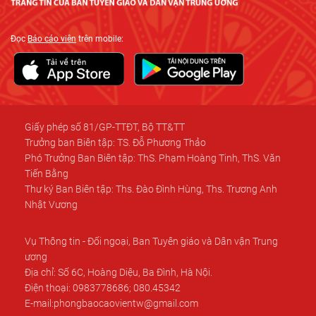
Đọc
Báo cáo viên
trên mobile:
Giấy phép số 81/GP-TTĐT, Bộ TT&TT
Trưởng ban Biên tập: TS. Đỗ Phương Thảo
Phó Trưởng Ban Biên tập: ThS. Phạm Hoàng Tinh, ThS. Văn
Tiến Bằng
Thư ký Ban Biên tập: Ths. Đào Đình Hùng, Ths. Trương Anh
Nhật Vương
Vụ Thông tin - Đối ngoại, Ban Tuyên giáo và Dân vận Trung
ương
Địa chỉ: Số 6C, Hoàng Diệu, Ba Đình, Hà Nội.
Điện thoại: 0983778686; 080.45342
E-mail:phongbaocaovientw@gmail.com