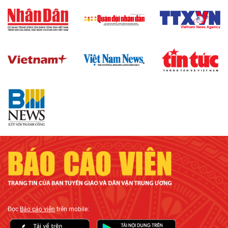
Đọc
Báo cáo viên
trên mobile: