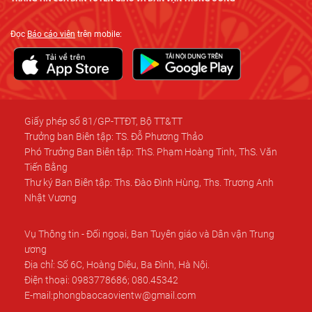
Đọc
Báo cáo viên
trên mobile:
Giấy phép số 81/GP-TTĐT, Bộ TT&TT
Trưởng ban Biên tập: TS. Đỗ Phương Thảo
Phó Trưởng Ban Biên tập: ThS. Phạm Hoàng Tinh, ThS. Văn
Tiến Bằng
Thư ký Ban Biên tập: Ths. Đào Đình Hùng, Ths. Trương Anh
Nhật Vương
Vụ Thông tin - Đối ngoại, Ban Tuyên giáo và Dân vận Trung
ương
Địa chỉ: Số 6C, Hoàng Diệu, Ba Đình, Hà Nội.
Điện thoại: 0983778686; 080.45342
E-mail:phongbaocaovientw@gmail.com