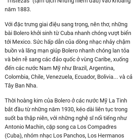
"Tristezas" (tạm dịch Những niềm đau) vào khoảng
năm 1883.
Với đặc trưng giai điệu sang trọng, nên thơ, những
bài Bolero khởi sinh từ Cuba nhanh chóng vượt biển
tới Mexico. Sức hấp dẫn của dòng nhạc nhảy chậm
buồn và lãng mạn giúp Bolero nhanh chóng lan tỏa
và bén rễ sang các đảo quốc ở vùng Caribe, xuống
đến các nước Nam Mỹ như Brazil, Argentina,
Colombia, Chile, Venezuela, Ecuador, Bolivia... và cả
Tây Ban Nha.
Thời hoàng kim của Bolero ở các nước Mỹ La Tinh
bắt đầu từ những năm 1930, kéo dài liên tục trong
suốt ba thập niên, với những nghệ sĩ nổi tiếng như
Antonio Machin, cặp song ca Los Compadres
(Cuba), nhóm nhạc Los Panchos, Los Hermanos