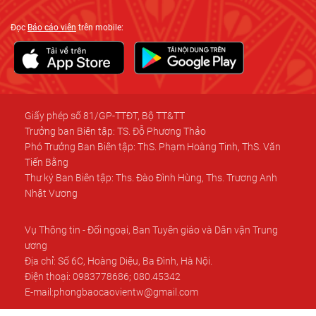
Đọc
Báo cáo viên
trên mobile:
Giấy phép số 81/GP-TTĐT, Bộ TT&TT
Trưởng ban Biên tập: TS. Đỗ Phương Thảo
Phó Trưởng Ban Biên tập: ThS. Phạm Hoàng Tinh, ThS. Văn
Tiến Bằng
Thư ký Ban Biên tập: Ths. Đào Đình Hùng, Ths. Trương Anh
Nhật Vương
Vụ Thông tin - Đối ngoại, Ban Tuyên giáo và Dân vận Trung
ương
Địa chỉ: Số 6C, Hoàng Diệu, Ba Đình, Hà Nội.
Điện thoại: 0983778686; 080.45342
E-mail:phongbaocaovientw@gmail.com