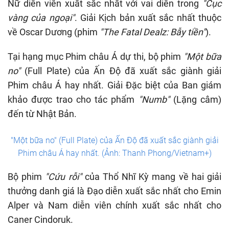
Nữ diễn viên xuất sắc nhất với vai diễn trong
"Cục
vàng của ngoại"
. Giải Kịch bản xuất sắc nhất thuộc
về Oscar Dương (phim
"The Fatal Dealz: Bẫy tiền"
).
Tại hạng mục Phim châu Á dự thi, bộ phim
"Một bữa
no"
(Full Plate) của Ấn Độ đã xuất sắc giành giải
Phim châu Á hay nhất. Giải Đặc biệt của Ban giám
khảo được trao cho tác phẩm
"Numb"
(Lặng câm)
đến từ Nhật Bản.
"Một bữa no" (Full Plate) của Ấn Độ đã xuất sắc giành giải
Phim châu Á hay nhất. (Ảnh: Thanh Phong/Vietnam+)
Bộ phim
"Cứu rỗi"
của Thổ Nhĩ Kỳ mang về hai giải
thưởng danh giá là Đạo diễn xuất sắc nhất cho Emin
Alper và Nam diễn viên chính xuất sắc nhất cho
Caner Cindoruk.