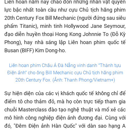
Liên hoan năm nay chào đón những nhân vật quyền
lực bậc nhất toàn cầu như cựu Chủ tịch hãng phim
20th Century Fox Bill Mechanic (người đứng sau siêu
phẩm Titanic), minh tinh Hollywood Jane Seymour,
đạo diễn huyền thoại Hong Kong Johnnie To (Đỗ Kỳ
Phong), hay nhà sáng lập Liên hoan phim quốc tế
Busan (BIFF) Kim Dong-ho.
Liên hoan phim Châu Á Đà Nẵng vinh danh "Thành tựu
Điện ảnh" cho ông Bill Mechanic cựu Chủ tịch hãng phim
20th Century Fox. (Ảnh: Thanh Phong/Vietnam+)
Sự hiện diện của các vị khách quốc tế không chỉ để
điểm tô cho thảm đỏ, mà họ còn trực tiếp tham gia
chuỗi Masterclass đào tạo nghệ thuật và mổ xẻ các
mô hình công nghiệp điện ảnh đương đại. Cùng với
đó, "Đêm Điện ảnh Hàn Quốc" với dàn sao hạng A