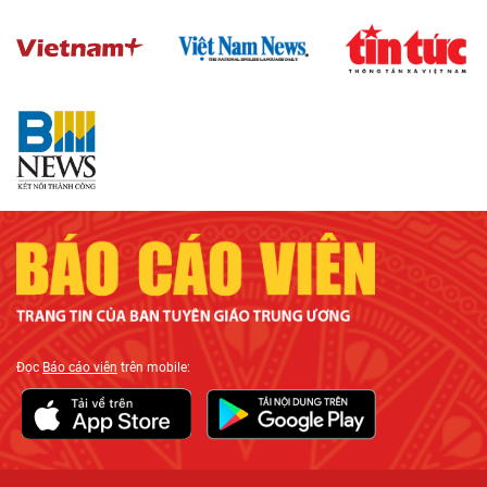
Đọc
Báo cáo viên
trên mobile: