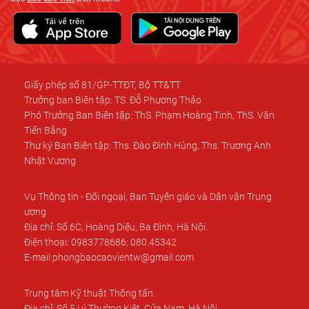
Giấy phép số 81/GP-TTĐT, Bộ TT&TT
Trưởng ban Biên tập: TS. Đỗ Phương Thảo
Phó Trưởng Ban Biên tập: ThS. Phạm Hoàng Tinh, ThS. Văn
Tiến Bằng
Thư ký Ban Biên tập: Ths. Đào Đình Hùng, Ths. Trương Anh
Nhật Vương
Vụ Thông tin - Đối ngoại, Ban Tuyên giáo và Dân vận Trung
ương
Địa chỉ: Số 6C, Hoàng Diệu, Ba Đình, Hà Nội.
Điện thoại: 0983778686; 080.45342
E-mail:phongbaocaovientw@gmail.com
Trung tâm Kỹ thuật Thông tấn.
Địa chỉ: Số 5 Lý Thường Kiệt, Cửa Nam, Hà Nội.