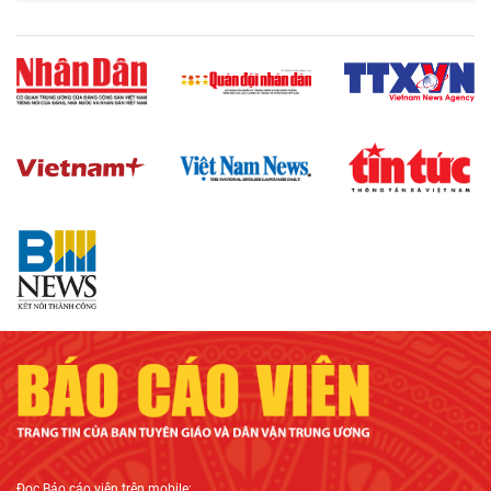
Đọc
Báo cáo viên
trên mobile: