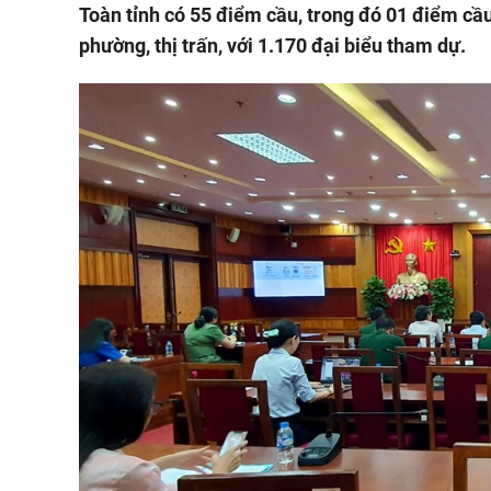
Toàn tỉnh có 55 điểm cầu, trong đó 01 điểm cầu
phường, thị trấn, với 1.170 đại biểu tham dự.