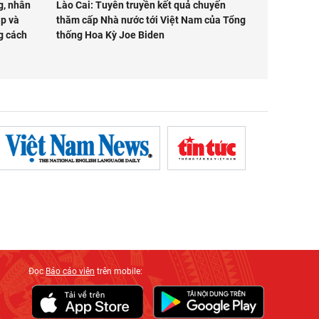
g, nhân
Lào Cai: Tuyên truyền kết quả chuyến
ập và
thăm cấp Nhà nước tới Việt Nam của Tổng
g cách
thống Hoa Kỳ Joe Biden
Đọc
Báo cáo viên
trên mobile: