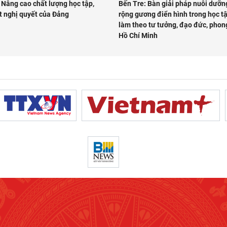
 Nâng cao chất lượng học tập,
Bến Tre: Bàn giải pháp nuôi dưỡn
t nghị quyết của Đảng
rộng gương điển hình trong học t
làm theo tư tưởng, đạo đức, phon
Hồ Chí Minh