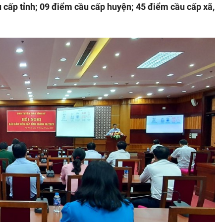
 cấp tỉnh; 09 điểm cầu cấp huyện; 45 điểm cầu cấp xã,