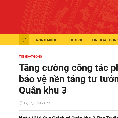
TRONG NƯỚC
THẾ GIỚI
TIN HOẠT ĐỘN
TIN HOẠT ĐỘNG
Tăng cường công tác p
bảo vệ nền tảng tư tưở
Quân khu 3
12/04/2024 - 15:22'