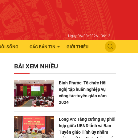
Ngày 06/08/2026 - 06:13
ĐỜI SỐNG
CÁC BẢN TIN
GIỚI THIỆU
BÀI XEM NHIỀU
Bình Phước: Tổ chức Hội
nghị tập huấn nghiệp vụ
công tác tuyên giáo năm
2024
Long An: Tăng cường sự phối
hợp giữa UBND tỉnh và Ban
Tuyên giáo Tỉnh ủy nhằm