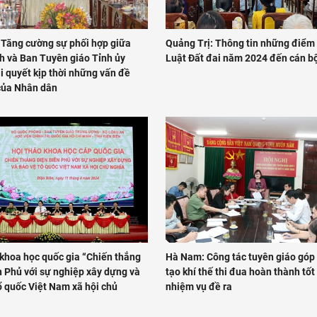
 Tăng cường sự phối hợp giữa
Quảng Trị: Thông tin những điểm
h và Ban Tuyên giáo Tỉnh ủy
Luật Đất đai năm 2024 đến cán bộ
i quyết kịp thời những vấn đề
của Nhân dân
khoa học quốc gia “Chiến thắng
Hà Nam: Công tác tuyên giáo góp
n Phủ với sự nghiệp xây dựng và
tạo khí thế thi đua hoàn thành tốt
 quốc Việt Nam xã hội chủ
nhiệm vụ đề ra