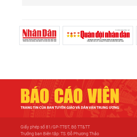
Giấy phép số 81/GP-TTĐT, Bộ TT&TT
Trưởng ban Biên tập: TS. Đỗ Phương Thảo