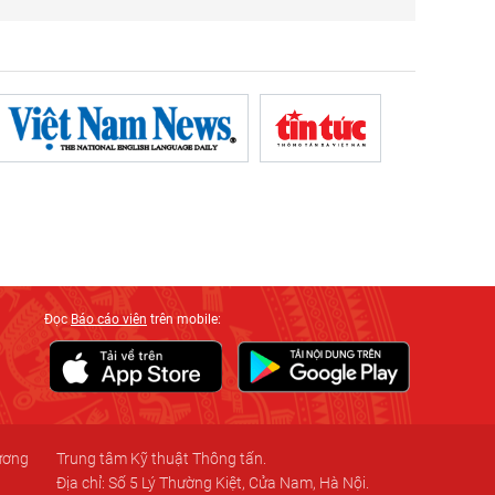
Đọc
Báo cáo viên
trên mobile:
 ương
Trung tâm Kỹ thuật Thông tấn.
Địa chỉ: Số 5 Lý Thường Kiệt, Cửa Nam, Hà Nội.