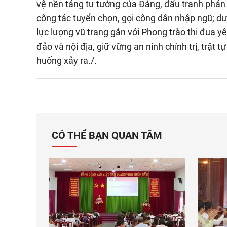
vệ nền tảng tư tưởng của Đảng, đấu tranh phản b
công tác tuyển chọn, gọi công dân nhập ngũ; du
lực lượng vũ trang gắn với Phong trào thi đua yê
đảo và nội địa, giữ vững an ninh chính trị, trật tự
huống xảy ra./.
CÓ THỂ BẠN QUAN TÂM