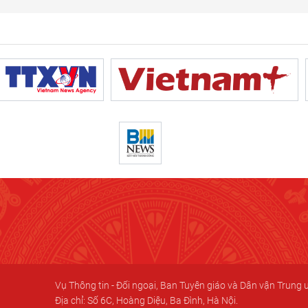
Vụ Thông tin - Đối ngoại, Ban Tuyên giáo và Dân vận Trung
Địa chỉ: Số 6C, Hoàng Diệu, Ba Đình, Hà Nội.