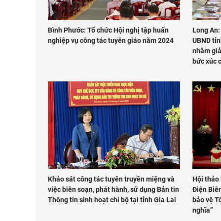
Bình Phước: Tổ chức Hội nghị tập huấn
Long An:
nghiệp vụ công tác tuyên giáo năm 2024
UBND tỉn
nhằm giả
bức xúc 
Khảo sát công tác tuyên truyền miệng và
Hội thảo 
việc biên soạn, phát hành, sử dụng Bản tin
Điện Biê
Thông tin sinh hoạt chi bộ tại tỉnh Gia Lai
bảo vệ Tổ
nghĩa”