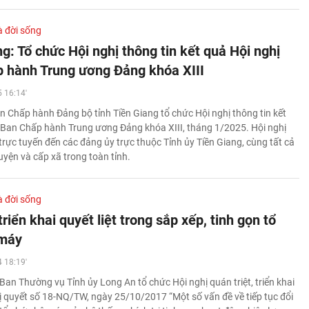
à đời sống
g: Tổ chức Hội nghị thông tin kết quả Hội nghị
 hành Trung ương Đảng khóa XIII
 16:14'
n Chấp hành Đảng bộ tỉnh Tiền Giang tổ chức Hội nghị thông tin kết
 Ban Chấp hành Trung ương Đảng khóa XIII, tháng 1/2025. Hội nghị
trực tuyến đến các đảng ủy trực thuộc Tỉnh ủy Tiền Giang, cùng tất cả
uyện và cấp xã trong toàn tỉnh.
à đời sống
riển khai quyết liệt trong sắp xếp, tinh gọn tổ
 máy
 18:19'
Ban Thường vụ Tỉnh ủy Long An tổ chức Hội nghị quán triệt, triển khai
ị quyết số 18-NQ/TW, ngày 25/10/2017 “Một số vấn đề về tiếp tục đổi