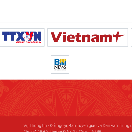
Vụ Thông tin - Đối ngoại, Ban Tuyên giáo và Dân vận Trung
Địa chỉ: Số 6C, Hoàng Diệu, Ba Đình, Hà Nội.