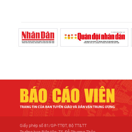
Giấy phép số 81/GP-TTĐT, Bộ TT&TT
Trưởng ban Biên tập: TS. Đỗ Phương Thảo