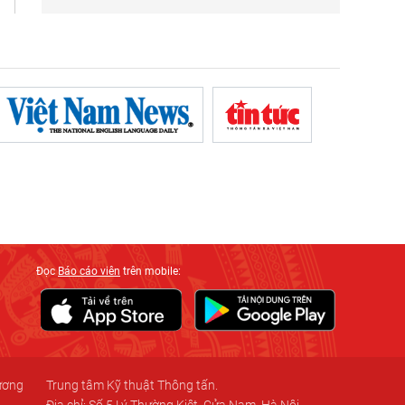
Đọc
Báo cáo viên
trên mobile:
 ương
Trung tâm Kỹ thuật Thông tấn.
Địa chỉ: Số 5 Lý Thường Kiệt, Cửa Nam, Hà Nội.