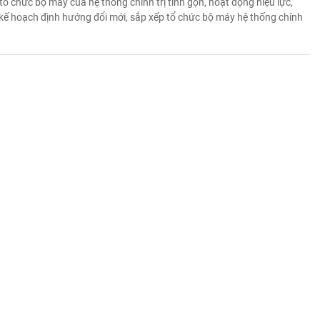
tổ chức bộ máy của hệ thống chính trị tinh gọn, hoạt động hiệu lực,
 kế hoạch định hướng đổi mới, sắp xếp tổ chức bộ máy hệ thống chính