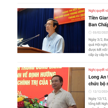
Nghị quyết v
Tiền Gian
Ban Chấp
03/02/2025
Ngày 3/2, Ba
quả Hội nghị
được kết nối 
cấp ủy cấp h
Nghị quyết v
Long An t
chức bộ
12/12/2024
Ngày 12/12, 
tổng kết Ngh