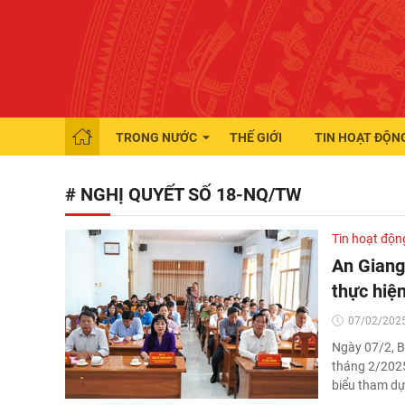
TRONG NƯỚC
THẾ GIỚI
TIN HOẠT ĐỘN
# NGHỊ QUYẾT SỐ 18-NQ/TW
Tin hoạt độn
An Giang
thực hiệ
07/02/2025
Ngày 07/2, B
tháng 2/2025.
biểu tham dự