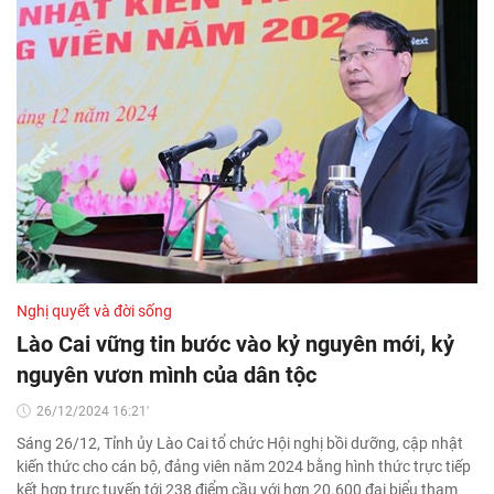
Nghị quyết và đời sống
Lào Cai vững tin bước vào kỷ nguyên mới, kỷ
nguyên vươn mình của dân tộc
26/12/2024 16:21'
Sáng 26/12, Tỉnh ủy Lào Cai tổ chức Hội nghị bồi dưỡng, cập nhật
kiến thức cho cán bộ, đảng viên năm 2024 bằng hình thức trực tiếp
kết hợp trực tuyến tới 238 điểm cầu với hơn 20.600 đại biểu tham