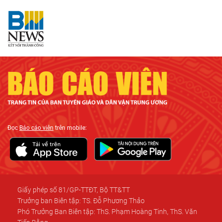
Đọc
Báo cáo viên
trên mobile:
Giấy phép số 81/GP-TTĐT, Bộ TT&TT
Trưởng ban Biên tập: TS. Đỗ Phương Thảo
Phó Trưởng Ban Biên tập: ThS. Phạm Hoàng Tinh, ThS. Văn