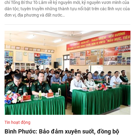
chí Tổng Bí thư Tô Lâm về kỷ nguyên mới, kỷ nguyên vươn mình của
dân tộc; tuyên truyền những thành tựu nổi bật trên các lĩnh vực của
đơn vị, địa phương và đất nước…
Tin hoạt động
Bình Phước: Bảo đảm xuyên suốt, đồng bộ