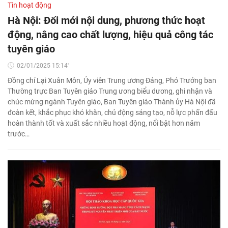
Tin hoạt động
Hà Nội: Đổi mới nội dung, phương thức hoạt
động, nâng cao chất lượng, hiệu quả công tác
tuyên giáo
02/01/2025 15:14'
Đồng chí Lại Xuân Môn, Ủy viên Trung ương Đảng, Phó Trưởng ban
Thường trực Ban Tuyên giáo Trung ương biểu dương, ghi nhận và
chúc mừng ngành Tuyên giáo, Ban Tuyên giáo Thành ủy Hà Nội đã
đoàn kết, khắc phục khó khăn, chủ động sáng tạo, nỗ lực phấn đấu
hoàn thành tốt và xuất sắc nhiều hoạt động, nổi bật hơn năm
trước…