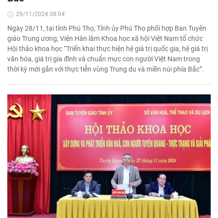
29/11/2024 08:04'
Ngày 28/11, tại tỉnh Phú Thọ, Tỉnh ủy Phú Thọ phối hợp Ban Tuyên
giáo Trung ương, Viện Hàn lâm Khoa học xã hội Việt Nam tổ chức
Hội thảo khoa học “Triển khai thực hiện hệ giá trị quốc gia, hệ giá trị
văn hóa, giá trị gia đình và chuẩn mực con người Việt Nam trong
thời kỳ mới gắn với thực tiễn vùng Trung du và miền núi phía Bắc”.