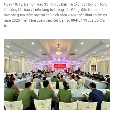
Ngày 19/12, Ban Chỉ đạo 35 Tỉnh ủy Bến Tre tổ chức Hội nghị tổng
kết công tác bảo vệ nền tảng tư tưởng của Đảng, đấu tranh phản
bác các quan điểm sai trái, thù địch năm 2024, triển khai nhiệm vụ
năm 2025; triển khai quán triệt Kết luận số 89-KL/TW của Bộ Chính
trị.