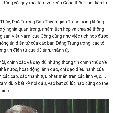
g, đúng với quy mô, tầm vóc của Cổng thông tin điện tử
n Thủy, Phó Trưởng Ban Tuyên giáo Trung ương khẳng
 ý nghĩa quan trọng, nhằm tích hợp và chia sẻ thông
g sản Việt Nam, của Cổng cũng như việc tích hợp được
hông tin điện tử của các ban Đảng Trung ương, các tổ
ông tin điện tử của 63 tỉnh, thành ủy.
ời, chính xác và đầy đủ những thông tin chính thức về
Nhà nước, hoạt động lãnh đạo, chỉ đạo điều hành của
ác cấp, các thành tựu phát triển trên các lĩnh vực...,
âm dù ở bất kỳ nơi đâu, vào bất cứ lúc nào cũng có thể
mình.