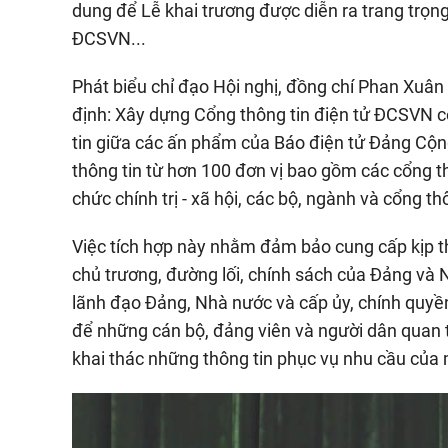
dung để Lễ khai trương được diễn ra trang trọn
ĐCSVN...
Phát biểu chỉ đạo Hội nghị, đồng chí Phan Xuâ
định: Xây dựng Cổng thông tin điện tử ĐCSVN có
tin giữa các ấn phẩm của Báo điện tử Đảng Cộn
thông tin từ hơn 100 đơn vị bao gồm các cổng t
chức chính trị - xã hội, các bộ, ngành và cổng th
Việc tích hợp này nhằm đảm bảo cung cấp kịp th
chủ trương, đường lối, chính sách của Đảng và 
lãnh đạo Đảng, Nhà nước và cấp ủy, chính quyền c
để những cán bộ, đảng viên và người dân quan t
khai thác những thông tin phục vụ nhu cầu của 