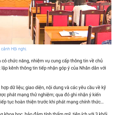
cảnh Hội nghị.
 có chức năng, nhiệm vụ cung cấp thông tin về chủ
t lập kênh thông tin tiếp nhận góp ý của Nhân dân với
hợp dữ liệu; giao diện, nội dung và các yêu cầu về kỹ
ược phát mạng thử nghiệm; qua đó ghi nhận ý kiến
iếp tục hoàn thiện trước khi phát mạng chính thức…
g khoa học, bảo đảm tính thẩm mỹ, tiện ích với 3 khối