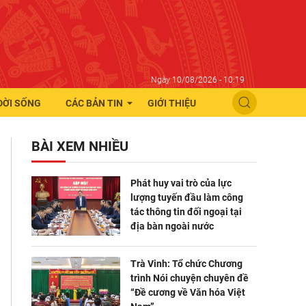
Ngày 10/08/2026 - 10:19
ĐỜI SỐNG
CÁC BẢN TIN
GIỚI THIỆU
BÀI XEM NHIỀU
Phát huy vai trò của lực
lượng tuyến đầu làm công
tác thông tin đối ngoại tại
địa bàn ngoài nước
Trà Vinh: Tổ chức Chương
trình Nói chuyện chuyên đề
“Đề cương về Văn hóa Việt