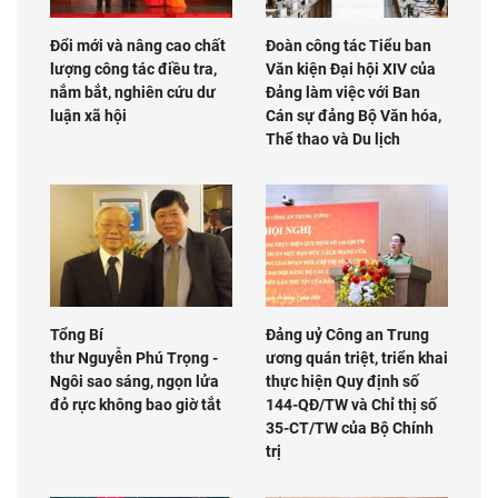
Đổi mới và nâng cao chất
Đoàn công tác Tiểu ban
lượng công tác điều tra,
Văn kiện Đại hội XIV của
nắm bắt, nghiên cứu dư
Đảng làm việc với Ban
luận xã hội
Cán sự đảng Bộ Văn hóa,
Thể thao và Du lịch
Tổng Bí
Đảng uỷ Công an Trung
thư Nguyễn Phú Trọng -
ương quán triệt, triển khai
Ngôi sao sáng, ngọn lửa
thực hiện Quy định số
đỏ rực không bao giờ tắt
144-QĐ/TW và Chỉ thị số
35-CT/TW của Bộ Chính
trị