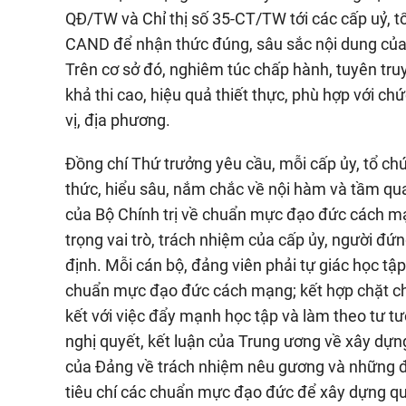
QĐ/TW và Chỉ thị số 35-CT/TW tới các cấp uỷ, t
CAND để nhận thức đúng, sâu sắc nội dung của 
Trên cơ sở đó, nghiêm túc chấp hành, tuyên tru
khả thi cao, hiệu quả thiết thực, phù hợp với c
vị, địa phương.
Đồng chí Thứ trưởng yêu cầu, mỗi cấp ủy, tổ c
thức, hiểu sâu, nắm chắc về nội hàm và tầm q
của Bộ Chính trị về chuẩn mực đạo đức cách mạ
trọng vai trò, trách nhiệm của cấp ủy, người đứn
định. Mỗi cán bộ, đảng viên phải tự giác học tập,
chuẩn mực đạo đức cách mạng; kết hợp chặt chẽ 
kết với việc đẩy mạnh học tập và làm theo tư t
nghị quyết, kết luận của Trung ương về xây dựng
của Đảng về trách nhiệm nêu gương và những đ
tiêu chí các chuẩn mực đạo đức để xây dựng qu