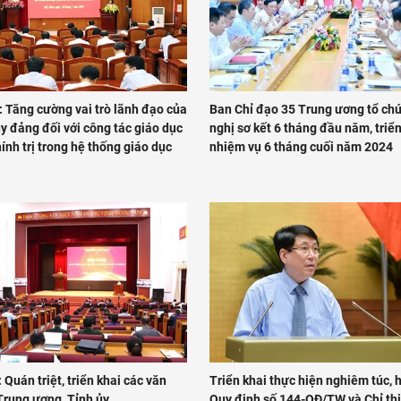
: Tăng cường vai trò lãnh đạo của
Ban Chỉ đạo 35 Trung ương tổ ch
y đảng đối với công tác giáo dục
nghị sơ kết 6 tháng đầu năm, triển
hính trị trong hệ thống giáo dục
nhiệm vụ 6 tháng cuối năm 2024
 Quán triệt, triển khai các văn
Triển khai thực hiện nghiêm túc, 
Trung ương, Tỉnh ủy
Quy định số 144-QĐ/TW và Chỉ thị