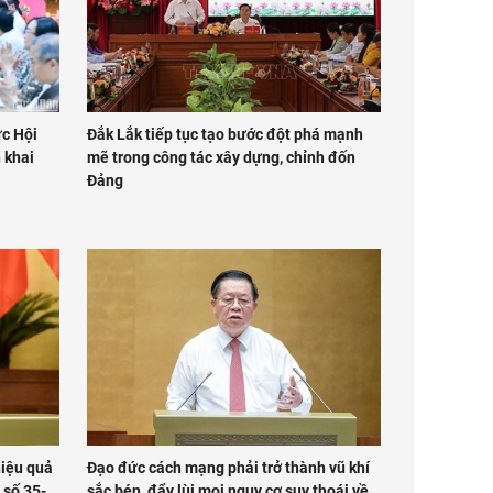
ức Hội
Đắk Lắk tiếp tục tạo bước đột phá mạnh
 khai
mẽ trong công tác xây dựng, chỉnh đốn
Đảng
hiệu quả
Đạo đức cách mạng phải trở thành vũ khí
 số 35-
sắc bén, đẩy lùi mọi nguy cơ suy thoái về