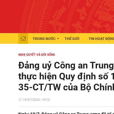
TRONG NƯỚC
THẾ GIỚI
TIN HOẠT ĐỘN
NGHỊ QUYẾT VÀ ĐỜI SỐNG
Đảng uỷ Công an Trung ư
thực hiện Quy định số 
35-CT/TW của Bộ Chính
19/07/2024 - 14:12'