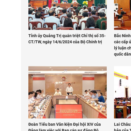
Tỉnh ủy Quảng Trị quán triệt Chỉ thị số 35-
Bắc Ninh
CT/TW, ngày 14/6/2024 của Bộ Chính trị
các cấp ủ
lý luận c
quốc dân
Đoàn Tiểu ban Văn kiện Đại hội XIV của
Lai Châu:
Đảng làm việc với Ban cán sự đảng Bộ
bản của 