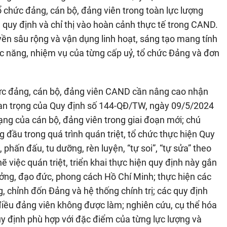
ổ chức đảng, cán bộ, đảng viên trong toàn lực lượng
quy định và chỉ thị vào hoàn cảnh thực tế trong CAND.
yền sâu rộng và vận dụng linh hoạt, sáng tạo mang tính
hức năng, nhiệm vụ của từng cấp uỷ, tổ chức Đảng và đơn
hức đảng, cán bộ, đảng viên CAND cần nâng cao nhận
uan trọng của Quy định số 144-QĐ/TW, ngày 09/5/2024
ng của cán bộ, đảng viên trong giai đoạn mới; chú
g đầu trong quá trình quán triệt, tổ chức thực hiện Quy
 phấn đấu, tu dưỡng, rèn luyện, “tự soi”, “tự sửa” theo
việc quán triệt, triển khai thực hiện quy định này gắn
ưởng, đạo đức, phong cách Hồ Chí Minh; thực hiện các
, chỉnh đốn Đảng và hệ thống chính trị; các quy định
iều đảng viên không được làm; nghiên cứu, cụ thể hóa
y định phù hợp với đặc điểm của từng lực lượng và