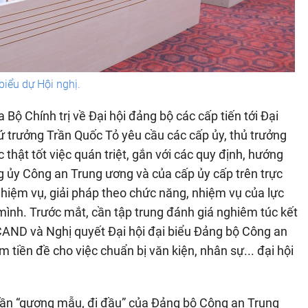
biểu dự Hội nghị.
Bộ Chính trị về Đại hội đảng bộ các cấp tiến tới Đại
hứ trưởng Trần Quốc Tỏ yêu cầu các cấp ủy, thủ trưởng
thật tốt việc quán triệt, gắn với các quy định, hướng
g ủy Công an Trung ương và của cấp ủy cấp trên trực
nhiệm vụ, giải pháp theo chức năng, nhiệm vụ của lực
ình. Trước mắt, cần tập trung đánh giá nghiêm túc kết
 CAND và Nghị quyết Đại hội đại biểu Đảng bộ Công an
m tiền đề cho việc chuẩn bị văn kiện, nhân sự... đại hội
 thần “gương mẫu, đi đầu” của Đảng bộ Công an Trung