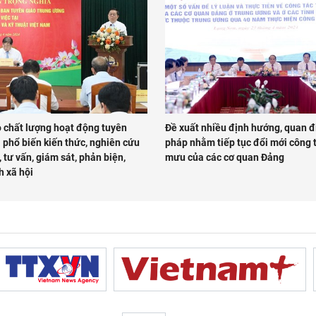
 chất lượng hoạt động tuyên
Đề xuất nhiều định hướng, quan đ
 phổ biến kiến thức, nghiên cứu
pháp nhằm tiếp tục đổi mới công 
 tư vấn, giám sát, phản biện,
mưu của các cơ quan Đảng
h xã hội