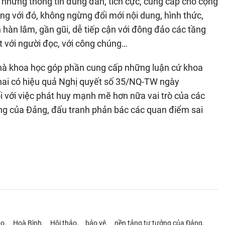
i những thông tin đúng đắn, tích cực, cung cấp cho cộng
g với đó, không ngừng đổi mới nội dung, hình thức,
hàn lâm, gần gũi, dễ tiếp cận với đông đảo các tầng
ết với người đọc, với công chúng…
nhà khoa học góp phần cung cấp những luận cứ khoa
 khai có hiệu quả Nghị quyết số 35/NQ-TW ngày
ối với việc phát huy mạnh mẽ hơn nữa vai trò của các
ởng của Đảng, đấu tranh phản bác các quan điểm sai
áo
Hoà Bình
Hội thảo
bảo vệ
nền tảng tư tưởng của Đảng