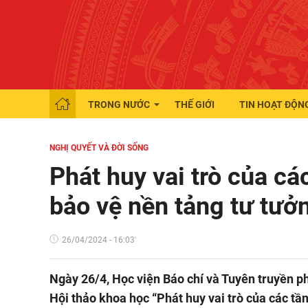
TRONG NƯỚC
THẾ GIỚI
TIN HOẠT ĐỘN
NGHỊ QUYẾT VÀ ĐỜI SỐNG
Phát huy vai trò của cá
bảo vệ nền tảng tư tưở
26/04/2024 - 16:03'
Ngày 26/4, Học viện Báo chí và Tuyên truyền ph
Hội thảo khoa học “Phát huy vai trò của các tầ