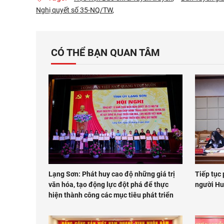
Nghị quyết số 35-NQ/TW
CÓ THỂ BẠN QUAN TÂM
Lạng Sơn: Phát huy cao độ những giá trị
Tiếp tục 
văn hóa, tạo động lực đột phá để thực
người H
hiện thành công các mục tiêu phát triển