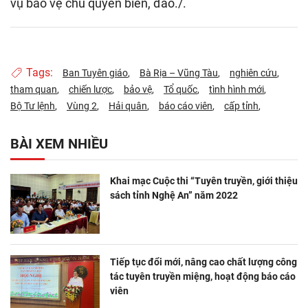
vụ bảo vệ chủ quyền biển, đảo./.
Tags:
Ban Tuyên giáo
Bà Rịa – Vũng Tàu
nghiên cứu
tham quan
chiến lược
bảo vệ
Tổ quốc
tình hình mới
Bộ Tư lệnh
Vùng 2
Hải quân
báo cáo viên
cấp tỉnh
BÀI XEM NHIỀU
Khai mạc Cuộc thi “Tuyên truyền, giới thiệu
sách tỉnh Nghệ An” năm 2022
Tiếp tục đổi mới, nâng cao chất lượng công
tác tuyên truyền miệng, hoạt động báo cáo
viên