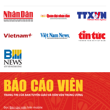
Đọc
Báo cáo viên
trên mobile: