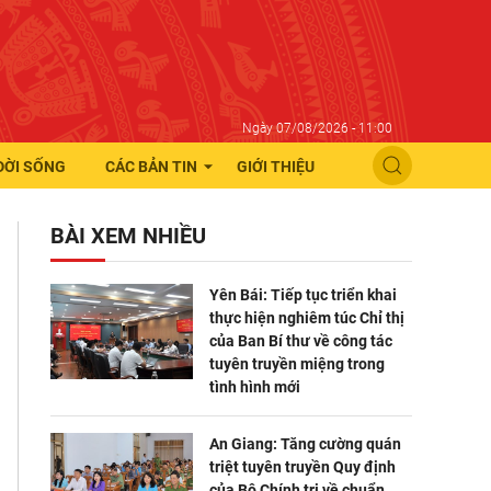
Ngày 07/08/2026 - 11:00
ĐỜI SỐNG
CÁC BẢN TIN
GIỚI THIỆU
BÀI XEM NHIỀU
Yên Bái: Tiếp tục triển khai
thực hiện nghiêm túc Chỉ thị
của Ban Bí thư về công tác
tuyên truyền miệng trong
tình hình mới
An Giang: Tăng cường quán
triệt tuyên truyền Quy định
của Bộ Chính trị về chuẩn