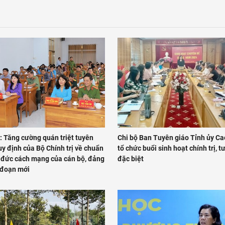
: Tăng cường quán triệt tuyên
Chi bộ Ban Tuyên giáo Tỉnh ủy C
y định của Bộ Chính trị về chuẩn
tổ chức buổi sinh hoạt chính trị, t
đức cách mạng của cán bộ, đảng
đặc biệt
 đoạn mới