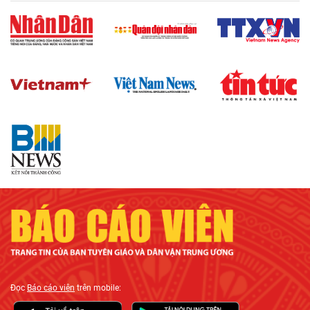
Đọc
Báo cáo viên
trên mobile: