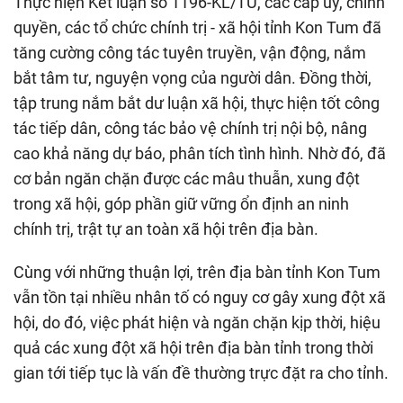
Thực hiện Kết luận số 1196-KL/TU, các cấp ủy, chính
quyền, các tổ chức chính trị - xã hội tỉnh Kon Tum đã
tăng cường công tác tuyên truyền, vận động, nắm
bắt tâm tư, nguyện vọng của người dân. Đồng thời,
tập trung nắm bắt dư luận xã hội, thực hiện tốt công
tác tiếp dân, công tác bảo vệ chính trị nội bộ, nâng
cao khả năng dự báo, phân tích tình hình. Nhờ đó, đã
cơ bản ngăn chặn được các mâu thuẫn, xung đột
trong xã hội, góp phần giữ vững ổn định an ninh
chính trị, trật tự an toàn xã hội trên địa bàn.
Cùng với những thuận lợi, trên địa bàn tỉnh Kon Tum
vẫn tồn tại nhiều nhân tố có nguy cơ gây xung đột xã
hội, do đó, việc phát hiện và ngăn chặn kịp thời, hiệu
quả các xung đột xã hội trên địa bàn tỉnh trong thời
gian tới tiếp tục là vấn đề thường trực đặt ra cho tỉnh.