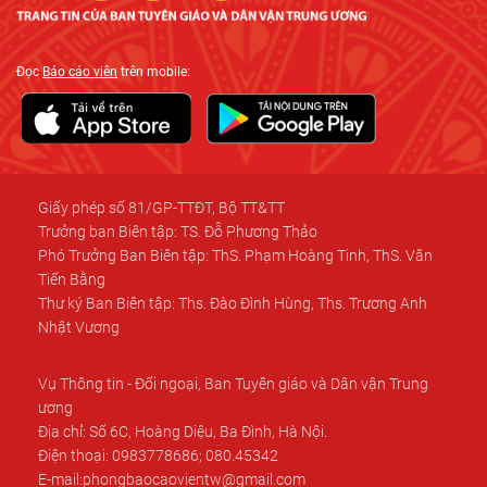
Đọc
Báo cáo viên
trên mobile:
Giấy phép số 81/GP-TTĐT, Bộ TT&TT
Trưởng ban Biên tập: TS. Đỗ Phương Thảo
Phó Trưởng Ban Biên tập: ThS. Phạm Hoàng Tinh, ThS. Văn
Tiến Bằng
Thư ký Ban Biên tập: Ths. Đào Đình Hùng, Ths. Trương Anh
Nhật Vương
Vụ Thông tin - Đối ngoại, Ban Tuyên giáo và Dân vận Trung
ương
Địa chỉ: Số 6C, Hoàng Diệu, Ba Đình, Hà Nội.
Điện thoại: 0983778686; 080.45342
E-mail:phongbaocaovientw@gmail.com