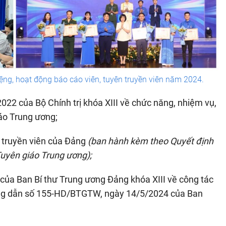
ệng, hoạt động báo cáo viên, tuyên truyền viên năm 2024.
22 của Bộ Chính trị khóa XIII về chức năng, nhiệm vụ,
áo Trung ương;
n truyền viên của Đảng
(ban hành
kèm theo Quyết định
yên giáo Trung ương);
của Ban Bí thư Trung ương Đảng khóa XIII về công tác
ướng dẫn số 155-HD/BTGTW, ngày 14/5/2024 của Ban