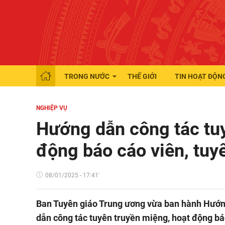
TRONG NƯỚC
THẾ GIỚI
TIN HOẠT ĐỘN
NGHIỆP VỤ
Hướng dẫn công tác tuy
động báo cáo viên, tuy
08/01/2025 - 17:41'
Ban Tuyên giáo Trung ương vừa ban hành Hướ
dẫn công tác tuyên truyền miệng, hoạt động bá