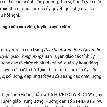
in cụ thể của ngành, địa phương, đơn vị, Ban Tuyên giáo
g ương tham mưu cho cấp ủy quyết định phạm vi, số
ự hội nghị.
i ngũ báo cáo viên, tuyên truyền viên
ên truyền viên của Đảng
(ban hành kèm theo Quyết định
yên giáo Trung ương),
Ban Tuyên giáo các tỉnh ủy,
ương các tổ chức chính trị - xã hội quản lý hoạt động
g xuyên rà soát, chủ động tham mưu cho cấp ủy kiện
ực, số lượng, đáp ứng tốt yêu cầu nâng cao chất lượng
 thực hiện theo Hướng dẫn số 06-HD/BTCTW-BTGTW ngày
 Tuyên giáo Trung ương; Hướng dẫn số 31-HD/BTGTW,