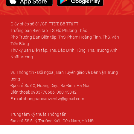
Giấy phép số 81/GP-TTĐT, Bộ TT&TT
Trưởng ban Biên tập: TS. Đỗ Phương Thảo
Phó Trưởng Ban Biên tập: ThS. Phạm Hoàng Tinh, ThS. Văn
Tiến Bằng
Thư ký Ban Biên tập: Ths. Đào Đình Hùng, Ths. Trương Anh
Nhật Vương
Vụ Thông tin - Đối ngoại, Ban Tuyên giáo và Dân vận Trung
ương
Địa chỉ: Số 6C, Hoàng Diệu, Ba Đình, Hà Nội.
Điện thoại: 0983778686; 080.45342
E-mail:phongbaocaovientw@gmail.com
Trung tâm Kỹ thuật Thông tấn.
Địa chỉ: Số 5 Lý Thường Kiệt, Cửa Nam, Hà Nội.
Điện thoại: 02439.333.263