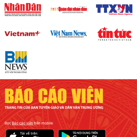
Đọc
Báo cáo viên
trên mobile: