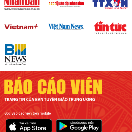
Đọc
Báo cáo viên
trên mobile: