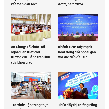
kết toàn dân tộc”
đợt 2, năm 2024
An Giang: Tổ chức Hội
Khánh Hòa: Đẩy mạnh
nghị quán triệt chủ
hoạt động đối ngoại gắn
trương của Đảng trên lĩnh
với xúc tiến đầu tư
vực khoa giáo
Trà Vinh: Tập trung thực
Thúc đẩy thị trường năng