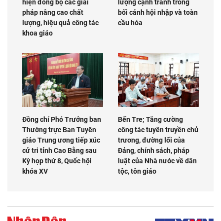
hiện đồng bộ các giải
lượng cạnh tranh trong
pháp nâng cao chất
bối cảnh hội nhập và toàn
lượng, hiệu quả công tác
cầu hóa
khoa giáo
Đồng chí Phó Trưởng ban
Bến Tre; Tăng cường
Thường trực Ban Tuyên
công tác tuyên truyền chủ
giáo Trung ương tiếp xúc
trương, đường lối của
cử tri tỉnh Cao Bằng sau
Đảng, chính sách, pháp
Kỳ họp thứ 8, Quốc hội
luật của Nhà nước về dân
khóa XV
tộc, tôn giáo