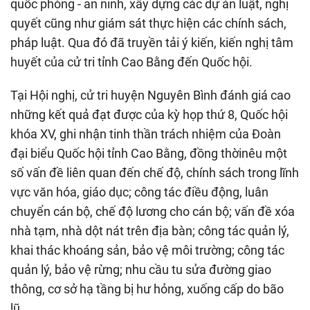
quốc phòng - an ninh, xây dựng các dự án luật, nghị
quyết cũng như giám sát thực hiện các chính sách,
pháp luật. Qua đó đã truyền tải ý kiến, kiến nghị tâm
huyết của cử tri tỉnh Cao Bằng đến Quốc hội.
Tại Hội nghị, cử tri huyện Nguyên Bình đánh giá cao
những kết quả đạt được của kỳ họp thứ 8, Quốc hội
khóa XV, ghi nhận tinh thần trách nhiệm của Đoàn
đại biểu Quốc hội tỉnh Cao Bằng, đồng thờinêu một
số vấn đề liên quan đến chế độ, chính sách trong lĩnh
vực văn hóa, giáo dục; công tác điều động, luân
chuyển cán bộ, chế độ lương cho cán bộ; vấn đề xóa
nhà tạm, nhà dột nát trên địa bàn; công tác quản lý,
khai thác khoáng sản, bảo vệ môi trường; công tác
quản lý, bảo vệ rừng; nhu cầu tu sửa đường giao
thông, cơ sở hạ tầng bị hư hỏng, xuống cấp do bão
lũ…