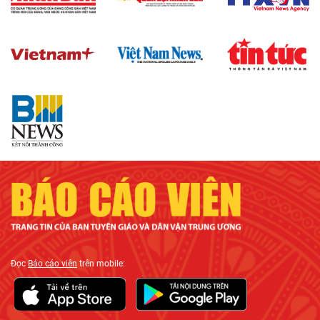
Đọc
Báo cáo viên
trên mobile: