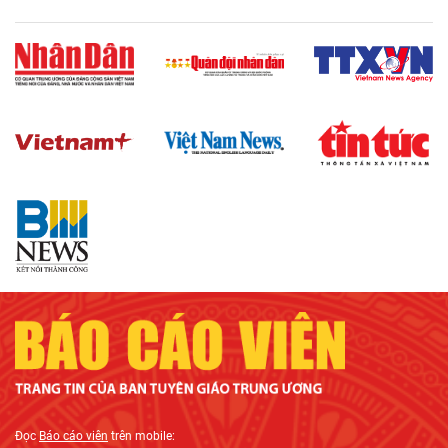
Đọc
Báo cáo viên
trên mobile: