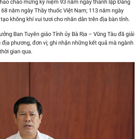
ể thao chào mừng kỷ niệm 93 năm ngày thành lập Đảng
 68 năm ngày Thầy thuốc Việt Nam; 113 năm ngày
tạo không khí vui tươi cho nhân dân trên địa bàn tỉnh.
rưởng Ban Tuyên giáo Tỉnh ủy Bà Rịa – Vũng Tàu đã giải
c địa phương, đơn vị; ghi nhận những kết quả mà ngành
thời gian qua.