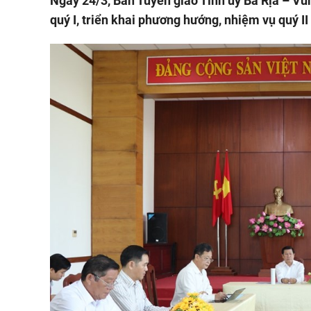
Ngày 24/3, Ban Tuyên giáo Tỉnh ủy Bà Rịa – Vũ
quý I, triển khai phương hướng, nhiệm vụ quý I