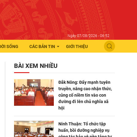
Ngày 07/08/2026 - 06:52
ĐỜI SỐNG
CÁC BẢN TIN
GIỚI THIỆU
BÀI XEM NHIỀU
Đắk Nông: Đẩy mạnh tuyên
truyền, nâng cao nhận thức,
củng cố niềm tin vào con
đường đi lên chủ nghĩa xã
hội
Ninh Thuận: Tổ chức tập
huấn, bồi dưỡng nghiệp vụ
công tác bảo vệ nền tảng tư