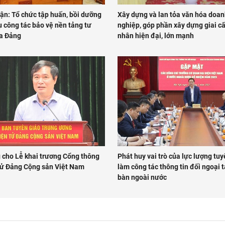
ận: Tổ chức tập huấn, bồi dưỡng
Xây dựng và lan tỏa văn hóa doa
 công tác bảo vệ nền tảng tư
nghiệp, góp phần xây dựng giai c
a Đảng
nhân hiện đại, lớn mạnh
 cho Lễ khai trương Cổng thông
Phát huy vai trò của lực lượng tu
 tử Đảng Cộng sản Việt Nam
làm công tác thông tin đối ngoại t
bàn ngoài nước