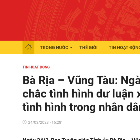
TRONG NƯỚC
THẾ GIỚI
TIN HOẠT ĐỘN
TIN HOẠT ĐỘNG
Bà Rịa – Vũng Tàu: Ngà
chắc tình hình dư luận 
tình hình trong nhân dâ
24/03/2023 - 16:28'