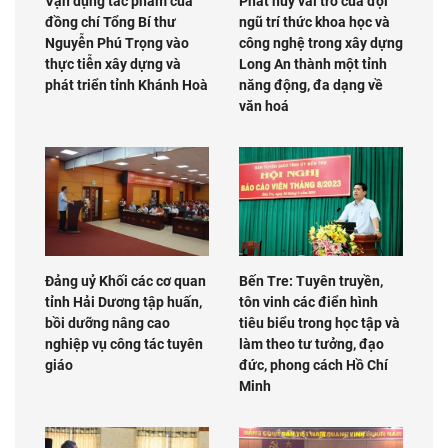
Vận dụng tác phẩm của
Phát huy vai trò của đội
đồng chí Tổng Bí thư
ngũ trí thức khoa học và
Nguyễn Phú Trọng vào
công nghệ trong xây dựng
thực tiễn xây dựng và
Long An thành một tỉnh
phát triển tỉnh Khánh Hoà
năng động, đa dạng về
văn hoá
Đảng uỷ Khối các cơ quan
Bến Tre: Tuyên truyền,
tỉnh Hải Dương tập huấn,
tôn vinh các điển hình
bồi dưỡng nâng cao
tiêu biểu trong học tập và
nghiệp vụ công tác tuyên
làm theo tư tưởng, đạo
giáo
đức, phong cách Hồ Chí
Minh