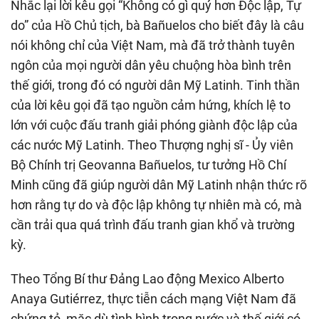
Nhắc lại lời kêu gọi “Không có gì quý hơn Độc lập, Tự
do” của Hồ Chủ tịch, bà Bañuelos cho biết đây là câu
nói không chỉ của Việt Nam, mà đã trở thành tuyên
ngôn của mọi người dân yêu chuộng hòa bình trên
thế giới, trong đó có người dân Mỹ Latinh. Tinh thần
của lời kêu gọi đã tạo nguồn cảm hứng, khích lệ to
lớn với cuộc đấu tranh giải phóng giành độc lập của
các nước Mỹ Latinh. Theo Thượng nghị sĩ - Ủy viên
Bộ Chính trị Geovanna Bañuelos, tư tưởng Hồ Chí
Minh cũng đã giúp người dân Mỹ Latinh nhận thức rõ
hơn rằng tự do và độc lập không tự nhiên mà có, mà
cần trải qua quá trình đấu tranh gian khổ và trường
kỳ.
Theo Tổng Bí thư Đảng Lao động Mexico Alberto
Anaya Gutiérrez, thực tiễn cách mạng Việt Nam đã
chứng tỏ, mặc dù tình hình trong nước và thế giới có