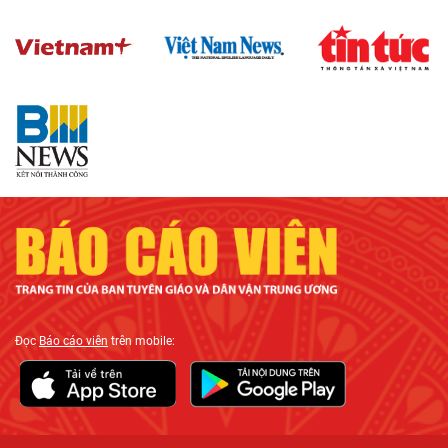
Đọc
Báo cáo viên
trên mobile: