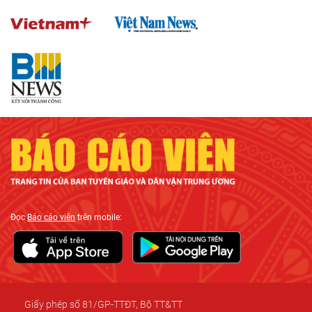
Đọc
Báo cáo viên
trên mobile: