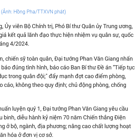
. (Ảnh: Hồng Pha/TTXVN phát)
, Ủy viên Bộ Chính trị, Phó Bí thư Quân ủy Trung ương,
giá kết quả lãnh đạo thực hiện nhiệm vụ quân sự, quốc
háng 4/2024.
n, chiến sỹ toàn quân, Đại tướng Phan Văn Giang nhấn
báo đúng tình hình, báo cáo Ban Bí thư Đề án “Tiếp tục
 dục trong quân đội;" đẩy mạnh đợt cao điểm phòng,
áo cáo, không theo quy định; chủ động phòng, chống
 huấn luyện quý 1, Đại tướng Phan Văn Giang yêu cầu
ễu binh, diễu hành kỷ niệm 70 năm Chiến thắng Điện
òng ở bộ, ngành, địa phương; nâng cao chất lượng hoạt
ăn hóa ở đơn vị cơ sở.