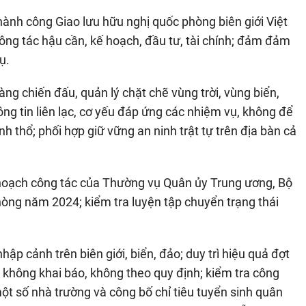
hành công Giao lưu hữu nghị quốc phòng biên giới Việt
công tác hậu cần, kế hoạch, đầu tư, tài chính; đảm đảm
ụ.
ng chiến đấu, quản lý chặt chẽ vùng trời, vùng biển,
ông tin liên lạc, cơ yếu đáp ứng các nhiệm vụ, không để
h thổ; phối hợp giữ vững an ninh trật tự trên địa bàn cả
ế hoạch công tác của Thường vụ Quân ủy Trung ương, Bộ
òng năm 2024; kiểm tra luyện tập chuyển trạng thái
ập cảnh trên biên giới, biển, đảo; duy trì hiệu quả đợt
 không khai báo, không theo quy định; kiểm tra công
ột số nhà trường và công bố chỉ tiêu tuyển sinh quân