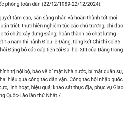
ốc phòng toàn dân (22/12/1989-22/12/2024).
, quyết tâm cao, sẵn sàng nhận và hoàn thành tốt mọi
án triệt, thực hiện nghiêm túc các chủ trương, chỉ đạo
c tổ chức xây dựng Đảng; hoàn thành có chất lượng
 15 năm thi hành Điều lệ Đảng, tổng kết Chỉ thị số 35-
ội Đảng bộ các cấp tiến tới Đại hội XIII của Đảng trong
hính trị nội bộ, bảo vệ bí mật Nhà nước, bí mật quân sự,
khai hiệu quả công tác dân vận. Công tác hội nhập quốc
cực, linh hoạt, hiệu quả; khảo sát thực địa, phục vụ Giao
ng Quốc-Lào lần thứ Nhất./.