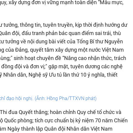
quy, xây dựng đơn vị vững mạnh toàn diện “Mẫu mực,
tư tưởng, thông tin, tuyên truyền, kịp thời định hướng dư
uân đội, đấu tranh phản bác quan điểm sai trái, thù
 tư tưởng về nội dung bài viết của Tổng Bí thư Nguyễn
vang của Đảng, quyết tâm xây dựng một nước Việt Nam
ùng;" sinh hoạt chuyên đề “Nâng cao nhận thức, trách
, đồng đội và đơn vị;" gặp mặt, tuyên dương các nghệ
Nhân dân, Nghệ sỹ Ưu tú lần thứ 10 ý nghĩa, thiết
chỉ đạo hội nghị. (Ảnh: Hồng Pha/TTXVN phát)
 Thi đua Quyết thắng; hoàn chỉnh Quy chế tổ chức và
ộ Quốc phòng; tích cực chuẩn bị kỷ niệm 70 năm Chiến
năm Ngày thành lập Quân đội Nhân dân Việt Nam