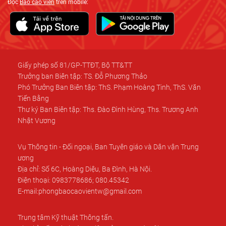
Đọc
Báo cáo viên
trên mobile:
Giấy phép số 81/GP-TTĐT, Bộ TT&TT
Trưởng ban Biên tập: TS. Đỗ Phương Thảo
Phó Trưởng Ban Biên tập: ThS. Phạm Hoàng Tinh, ThS. Văn
Tiến Bằng
Thư ký Ban Biên tập: Ths. Đào Đình Hùng, Ths. Trương Anh
Nhật Vương
Vụ Thông tin - Đối ngoại, Ban Tuyên giáo và Dân vận Trung
ương
Địa chỉ: Số 6C, Hoàng Diệu, Ba Đình, Hà Nội.
Điện thoại: 0983778686; 080.45342
E-mail:phongbaocaovientw@gmail.com
Trung tâm Kỹ thuật Thông tấn.