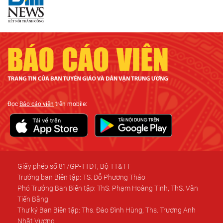
Đọc
Báo cáo viên
trên mobile:
Giấy phép số 81/GP-TTĐT, Bộ TT&TT
Trưởng ban Biên tập: TS. Đỗ Phương Thảo
Phó Trưởng Ban Biên tập: ThS. Phạm Hoàng Tinh, ThS. Văn
Tiến Bằng
Thư ký Ban Biên tập: Ths. Đào Đình Hùng, Ths. Trương Anh
Nhật Vương