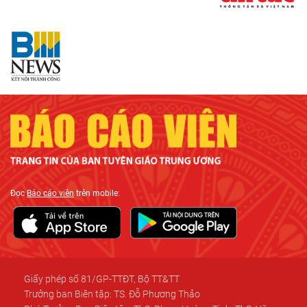
Đọc
Báo cáo viên
trên mobile:
Giấy phép số 81/GP-TTĐT, Bộ TT&TT
Trưởng ban Biên tập: TS. Đỗ Phương Thảo