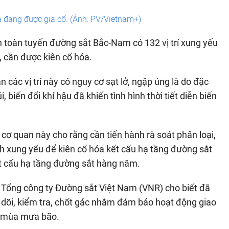
à đang được gia cố. (Ảnh: PV/Vietnam+)
 toàn tuyến đường sắt Bắc-Nam có 132 vị trí xung yếu
, cần được kiên cố hóa.
các vị trí này có nguy cơ sạt lở, ngập úng là do đặc
 biến đổi khí hậu đã khiến tình hình thời tiết diễn biến
ơ quan này cho rằng cần tiến hành rà soát phân loại,
trình xung yếu để kiên cố hóa kết cấu hạ tầng đường sắt
kết cấu hạ tầng đường sắt hàng năm.
o Tổng công ty Đường sắt Việt Nam (VNR) cho biết đã
o dõi, kiểm tra, chốt gác nhằm đảm bảo hoạt động giao
g mùa mưa bão.