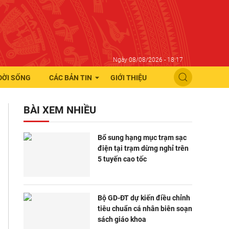
Ngày 08/08/2026 - 18:17
ĐỜI SỐNG
CÁC BẢN TIN
GIỚI THIỆU
BÀI XEM NHIỀU
Bổ sung hạng mục trạm sạc
điện tại trạm dừng nghỉ trên
5 tuyến cao tốc
Bộ GD-ĐT dự kiến điều chỉnh
tiêu chuẩn cá nhân biên soạn
sách giáo khoa