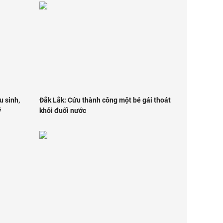
 sinh,
Đắk Lắk: Cứu thành công một bé gái thoát
ỹ
khỏi đuối nước