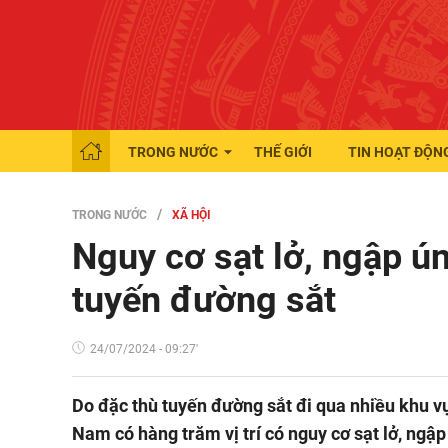
TRONG NƯỚC
THẾ GIỚI
TIN HOẠT ĐỘN
TRONG NƯỚC
XÃ HỘI
Nguy cơ sạt lở, ngập ún
tuyến đường sắt
24/07/2024 - 09:27'
Do đặc thù tuyến đường sắt đi qua nhiều khu vực
Nam có hàng trăm vị trí có nguy cơ sạt lở, ng