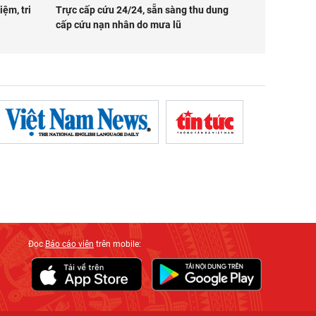
iệm, tri
Trực cấp cứu 24/24, sẵn sàng thu dung
cấp cứu nạn nhân do mưa lũ
Đọc
Báo cáo viên
trên mobile: