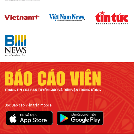
Đọc
Báo cáo viên
trên mobile: