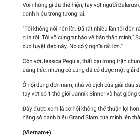
Với những gì đã thể hiện, tay vợt người Belarus
danh hiệu trong tương lai.
"Tôi không nói nên lời. Đã rất nhiều lần tôi đến 
của tôi. Tôi vô cùng tự hào về bản thân mình," 
cúp tuyệt đẹp này. Nó có ý nghĩa rất lớn."
Còn với Jessica Pegula, thất bại trong trận chun
đáng tiếc, nhưng cô cũng đã có được một giải 
Ở nội dung đơn nam, nhà vô địch của giải đấu s
tay vợt số 1 thế giới Jannik Sinner và hạt giống
Đây được xem là cơ hội không thể thuận lợi hơn
nâng số danh hiệu Grand Slam của mình lên thà
(Vietnam+)