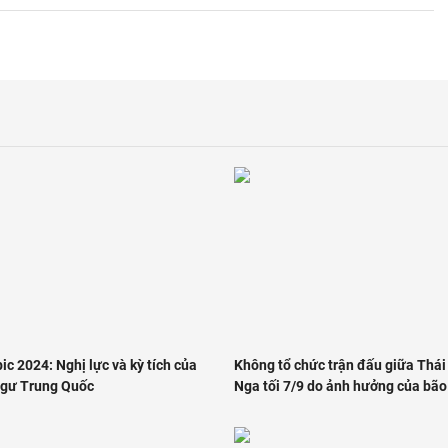
c 2024: Nghị lực và kỳ tích của
Không tổ chức trận đấu giữa Thái
ngư Trung Quốc
Nga tối 7/9 do ảnh hưởng của bão