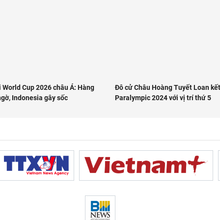
i World Cup 2026 châu Á: Hàng
Đô cử Châu Hoàng Tuyết Loan kết
ngờ, Indonesia gây sốc
Paralympic 2024 với vị trí thứ 5