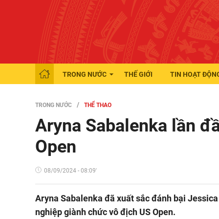
TRONG NƯỚC
THẾ GIỚI
TIN HOẠT ĐỘN
TRONG NƯỚC
THỂ THAO
Aryna Sabalenka lần đ
Open
08/09/2024 - 08:09'
Aryna Sabalenka đã xuất sắc đánh bại Jessica P
nghiệp giành chức vô địch US Open.