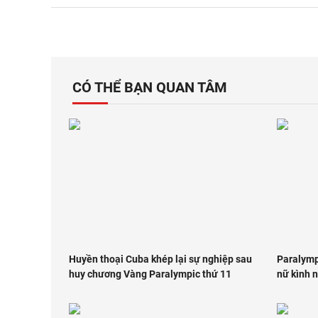
CÓ THỂ BẠN QUAN TÂM
Huyền thoại Cuba khép lại sự nghiệp sau
Paralympi
huy chương Vàng Paralympic thứ 11
nữ kình 