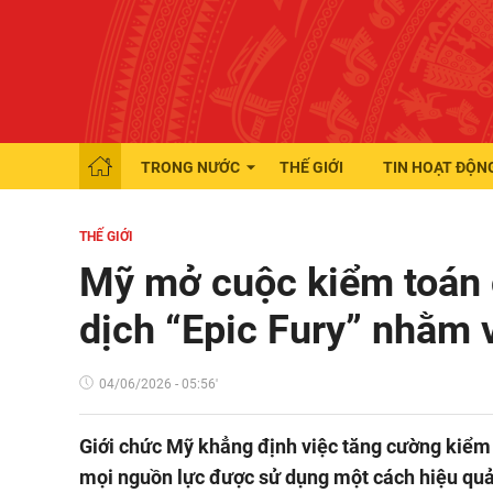
TRONG NƯỚC
THẾ GIỚI
TIN HOẠT ĐỘN
THẾ GIỚI
Mỹ mở cuộc kiểm toán c
dịch “Epic Fury” nhằm 
04/06/2026 - 05:56'
Giới chức Mỹ khẳng định việc tăng cường kiểm 
mọi nguồn lực được sử dụng một cách hiệu quả,