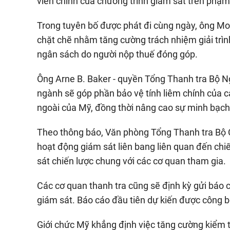
viên chính của chương trình giám sát trên phạm 
Trong tuyên bố được phát đi cùng ngày, ông Mo
chặt chẽ nhằm tăng cường trách nhiệm giải trì
ngân sách do người nộp thuế đóng góp.
Ông Arne B. Baker - quyền Tổng Thanh tra Bộ Ng
ngành sẽ góp phần bảo vệ tính liêm chính của c
ngoài của Mỹ, đồng thời nâng cao sự minh bạch
Theo thông báo, Văn phòng Tổng Thanh tra Bộ Ch
hoạt động giám sát liên bang liên quan đến chiế
sát chiến lược chung với các cơ quan tham gia.
Các cơ quan thanh tra cũng sẽ định kỳ gửi báo 
giám sát. Báo cáo đầu tiên dự kiến được công
Giới chức Mỹ khẳng định việc tăng cường kiểm 