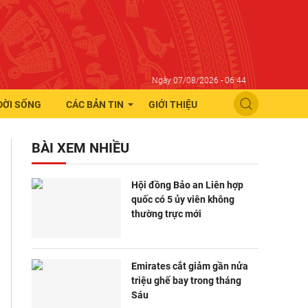
Ngày 07/08/2026 - 06:44
ĐỜI SỐNG
CÁC BẢN TIN
GIỚI THIỆU
BÀI XEM NHIỀU
Hội đồng Bảo an Liên hợp
quốc có 5 ủy viên không
thường trực mới
Emirates cắt giảm gần nửa
triệu ghế bay trong tháng
Sáu