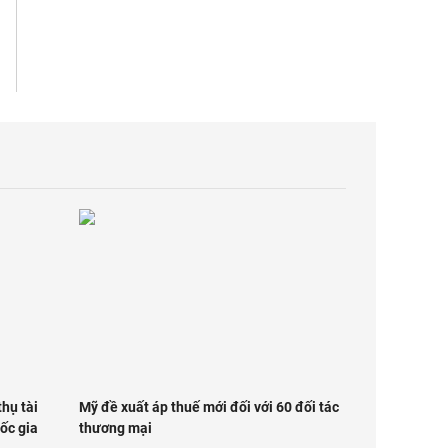
thụ tài
Mỹ đề xuất áp thuế mới đối với 60 đối tác
ốc gia
thương mại