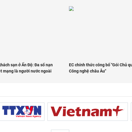
khách sạn ở Ấn Độ: Đa số nạn
EC chính thức công bố "Gói Chủ q
ệt mạng là người nước ngoài
Công nghệ châu Âu"