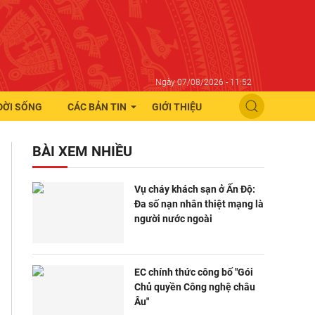
Ngày 07/08/2026 - 11:52
ĐỜI SỐNG
CÁC BẢN TIN
GIỚI THIỆU
BÀI XEM NHIỀU
Vụ cháy khách sạn ở Ấn Độ:
Đa số nạn nhân thiệt mạng là
người nước ngoài
EC chính thức công bố "Gói
Chủ quyền Công nghệ châu
Âu"