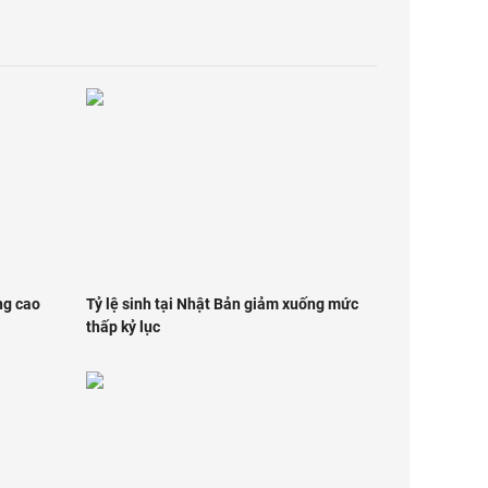
ng cao
Tỷ lệ sinh tại Nhật Bản giảm xuống mức
thấp kỷ lục