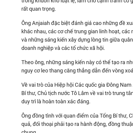
trong khuôn khổ luật lệ, làm cho cạnh tranh có 
rất quan trọng.
Ông Anjaiah đặc biệt đánh giá cao những đề xu
khác nhau, các cơ chế trung gian linh hoạt, các
và những sáng kiến xây dựng lòng tin giữa quân đ
doanh nghiệp và các tổ chức xã hội.
Theo ông, những sáng kiến này có thể tạo ra nhữ
nguy cơ leo thang căng thẳng dẫn đến vòng xoá
Về vai trò của Hiệp hội Các quốc gia Đông Nam
Bí thư, Chủ tịch nước Tô Lâm về vai trò trung
duy trì là hoàn toàn xác đáng.
Ông đồng tình với quan điểm của Tổng Bí thư, C
quả, đối thoại phải tạo ra hành động, đồng thuậ
chung.