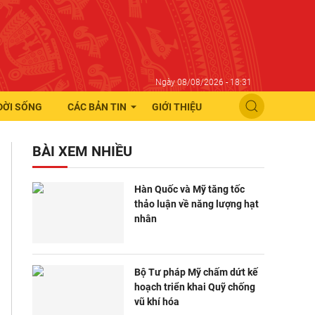
Ngày 08/08/2026 - 18:31
ĐỜI SỐNG
CÁC BẢN TIN
GIỚI THIỆU
BÀI XEM NHIỀU
Hàn Quốc và Mỹ tăng tốc
thảo luận về năng lượng hạt
nhân
Bộ Tư pháp Mỹ chấm dứt kế
hoạch triển khai Quỹ chống
vũ khí hóa