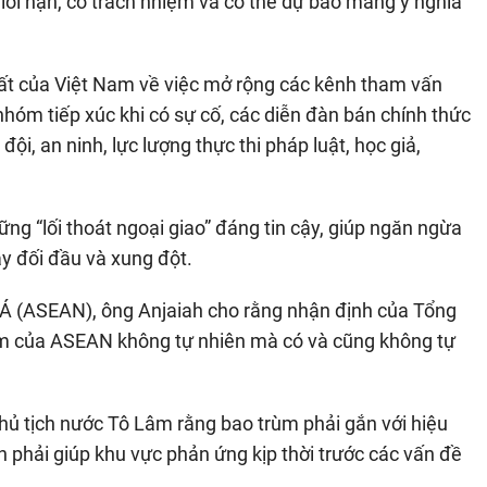
giới hạn, có trách nhiệm và có thể dự báo mang ý nghĩa
ất của Việt Nam về việc mở rộng các kênh tham vấn
 nhóm tiếp xúc khi có sự cố, các diễn đàn bán chính thức
ội, an ninh, lực lượng thực thi pháp luật, học giả,
ng “lối thoát ngoại giao” đáng tin cậy, giúp ngăn ngừa
y đối đầu và xung đột.
 Á (ASEAN), ông Anjaiah cho rằng nhận định của Tổng
 tâm của ASEAN không tự nhiên mà có và cũng không tự
hủ tịch nước Tô Lâm rằng bao trùm phải gắn với hiệu
n phải giúp khu vực phản ứng kịp thời trước các vấn đề