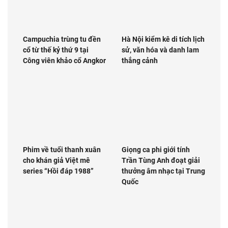
Campuchia trùng tu đền
Hà Nội kiểm kê di tích lịch
cổ từ thế kỷ thứ 9 tại
sử, văn hóa và danh lam
Công viên khảo cổ Angkor
thắng cảnh
Phim về tuổi thanh xuân
Giọng ca phi giới tính
cho khán giả Việt mê
Trần Tùng Anh đoạt giải
series “Hồi đáp 1988”
thưởng âm nhạc tại Trung
Quốc