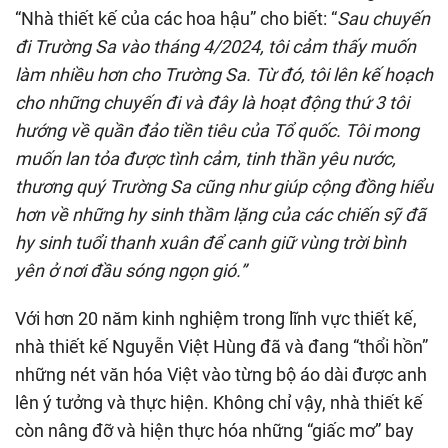
“Nhà thiết kế của các hoa hậu” cho biết: “
Sau chuyến
đi Trường Sa vào tháng 4/2024, tôi cảm thấy
muốn
làm nhiều hơn cho Trường Sa. Từ đó, tôi lên
kế hoạch
cho những chuyến
đi và đây
là hoạt động thứ 3
tôi
hướng về
quần đảo tiền tiêu của Tổ quốc
. Tôi mong
muốn lan
tỏa
được tình cảm, tinh thần yêu nước,
thương quý Trường Sa cũng như
giúp cộng đồng
hiểu
hơn
về những hy sinh thầm lặng của các
chiến sỹ
đã
hy sinh tuổi thanh xuân
để canh giữ vùng trời bình
yên ở nơi đầu sóng ngọn gió.
”
Với hơn 20 năm kinh nghiệm trong lĩnh vực thiết kế,
nhà thiết kế Nguyễn Việt Hùng đã và đang “thổi hồn”
những nét văn hóa Việt vào từng bộ áo dài được anh
lên ý tưởng và thực hiện. Không chỉ vậy, nhà thiết kế
còn nâng đỡ và hiện thực hóa những “giấc mơ” bay