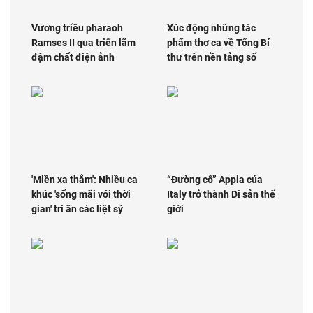
Vương triều pharaoh
Xúc động những tác
Ramses II qua triển lãm
phẩm thơ ca về Tổng Bí
đậm chất điện ảnh
thư trên nền tảng số
'Miền xa thẳm': Nhiều ca
“Đường cổ” Appia của
khúc 'sống mãi với thời
Italy trở thành Di sản thế
gian' tri ân các liệt sỹ
giới