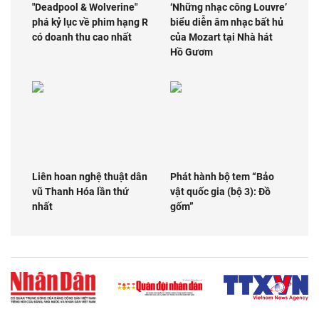
"Deadpool & Wolverine"
‘Những nhạc công Louvre’
phá kỷ lục về phim hạng R
biểu diễn âm nhạc bất hủ
có doanh thu cao nhất
của Mozart tại Nhà hát
Hồ Gươm
Liên hoan nghệ thuật dân
Phát hành bộ tem “Bảo
vũ Thanh Hóa lần thứ
vật quốc gia (bộ 3): Đồ
nhất
gốm”