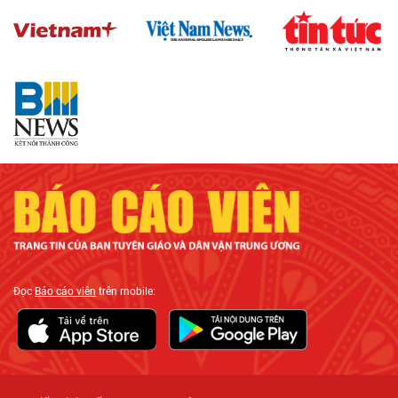
Đọc
Báo cáo viên
trên mobile: