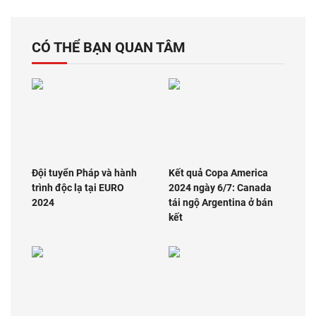
CÓ THỂ BẠN QUAN TÂM
Đội tuyển Pháp và hành
Kết quả Copa America
trình độc lạ tại EURO
2024 ngày 6/7: Canada
2024
tái ngộ Argentina ở bán
kết