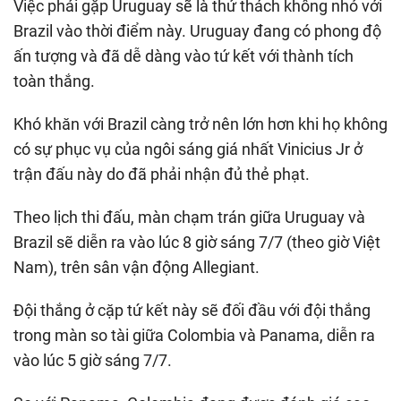
Việc phải gặp Uruguay sẽ là thử thách không nhỏ với
Brazil vào thời điểm này. Uruguay đang có phong độ
ấn tượng và đã dễ dàng vào tứ kết với thành tích
toàn thắng.
Khó khăn với Brazil càng trở nên lớn hơn khi họ không
có sự phục vụ
của ngôi sáng giá nhất Vinicius Jr ở
trận đấu này do đã phải nhận đủ thẻ phạt.
Theo lịch thi đấu, màn chạm trán giữa Uruguay và
Brazil sẽ diễn ra vào lúc 8 giờ sáng 7/7 (theo giờ Việt
Nam), trên sân vận động Allegiant.
Đội thắng ở cặp tứ kết này sẽ đối đầu với đội thắng
trong màn so tài giữa Colombia và Panama, diễn ra
vào lúc 5 giờ sáng 7/7.