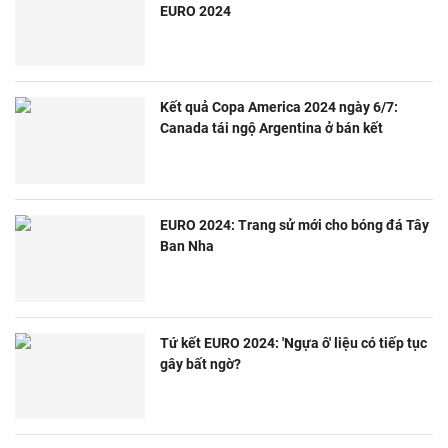
EURO 2024
Kết quả Copa America 2024 ngày 6/7:
Canada tái ngộ Argentina ở bán kết
EURO 2024: Trang sử mới cho bóng đá Tây
Ban Nha
Tứ kết EURO 2024: 'Ngựa ô' liệu có tiếp tục
gây bất ngờ?