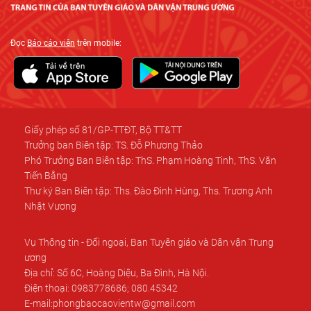
Đọc
Báo cáo viên
trên mobile:
Giấy phép số 81/GP-TTĐT, Bộ TT&TT
Trưởng ban Biên tập: TS. Đỗ Phương Thảo
Phó Trưởng Ban Biên tập: ThS. Phạm Hoàng Tinh, ThS. Văn
Tiến Bằng
Thư ký Ban Biên tập: Ths. Đào Đình Hùng, Ths. Trương Anh
Nhật Vương
Vụ Thông tin - Đối ngoại, Ban Tuyên giáo và Dân vận Trung
ương
Địa chỉ: Số 6C, Hoàng Diệu, Ba Đình, Hà Nội.
Điện thoại: 0983778686; 080.45342
E-mail:phongbaocaovientw@gmail.com