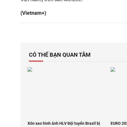
(Vietnam+)
CÓ THỂ BẠN QUAN TÂM
Xôn xao hình ảnh HLV Đội tuyển Brazil bị
EURO 202