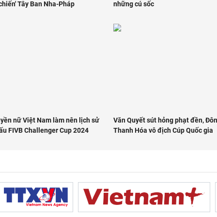
 chiến' Tây Ban Nha-Pháp
những cú sốc
yền nữ Việt Nam làm nên lịch sử
Văn Quyết sút hỏng phạt đền, Đô
 đấu FIVB Challenger Cup 2024
Thanh Hóa vô địch Cúp Quốc gia