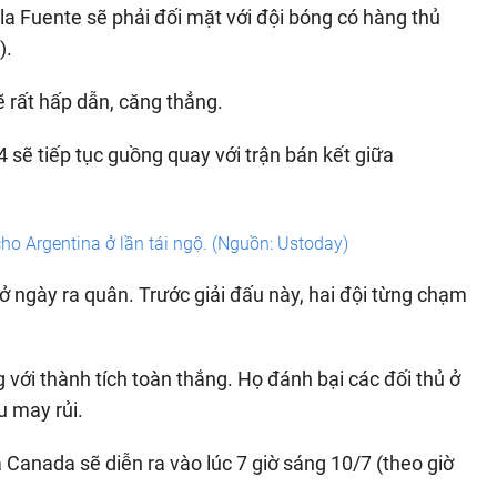
a Fuente sẽ phải đối mặt với đội bóng có hàng thủ
).
ẽ rất hấp dẫn, căng thẳng.
 sẽ tiếp tục guồng quay với trận bán kết giữa
cho Argentina ở lần tái ngộ. (Nguồn: Ustoday)
 ở ngày ra quân.
Trước giải đấu này, hai đội từng chạm
với thành tích toàn thắng. Họ đánh bại các đối thủ ở
u may rủi.
à Canada sẽ diễn ra vào lúc 7 giờ sáng 10/7 (theo giờ