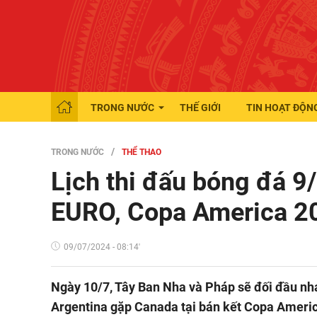
TRONG NƯỚC
THẾ GIỚI
TIN HOẠT ĐỘN
TRONG NƯỚC
THỂ THAO
Lịch thi đấu bóng đá 9/7
EURO, Copa America 2
09/07/2024 - 08:14'
Ngày 10/7, Tây Ban Nha và Pháp sẽ đối đầu nhau
Argentina gặp Canada tại bán kết Copa America