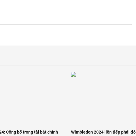
4: Công bố trọng tài bắt chính
Wimbledon 2024 liên tiếp phải đ