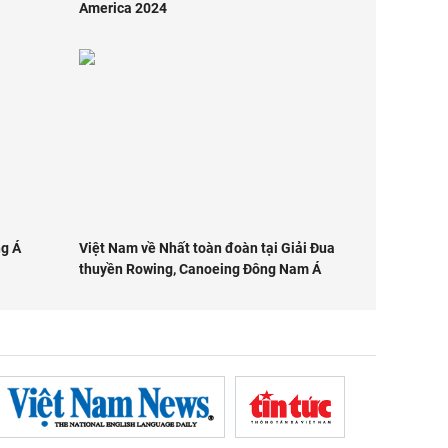
America 2024
ng Á
Việt Nam về Nhất toàn đoàn tại Giải Đua
thuyền Rowing, Canoeing Đông Nam Á