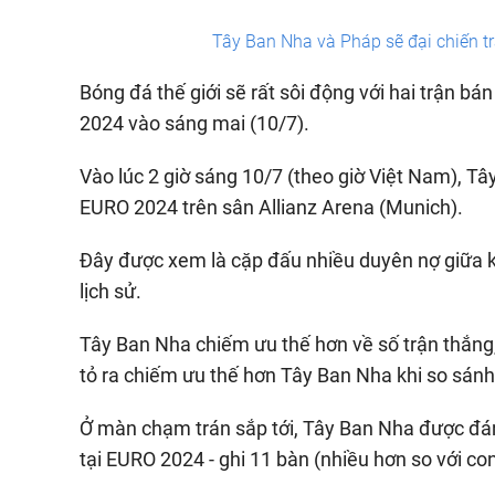
Tây Ban Nha và Pháp sẽ đại chiến t
Bóng đá thế giới sẽ rất sôi động với hai trận b
2024 vào sáng mai (10/7).
Vào lúc 2 giờ sáng 10/7 (theo giờ Việt Nam), T
EURO 2024 trên sân Allianz Arena (Munich).
Đây được xem là cặp đấu nhiều duyên nợ giữa k
lịch sử.
Tây Ban Nha chiếm ưu thế hơn về số trận thắng,
tỏ ra chiếm ưu thế hơn Tây Ban Nha khi so sánh 
Ở màn chạm trán sắp tới, Tây Ban Nha được đán
tại EURO 2024 - ghi 11 bàn (nhiều hơn so với con 