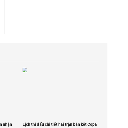
ón nhận
Lịch thi đấu chi tiết hai trận bán kết Copa