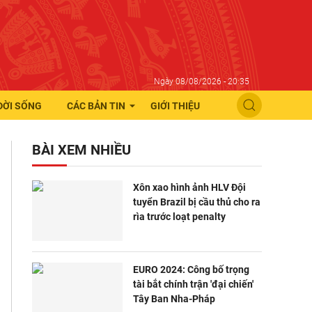
Ngày 08/08/2026 - 20:35
ĐỜI SỐNG
CÁC BẢN TIN
GIỚI THIỆU
BÀI XEM NHIỀU
Xôn xao hình ảnh HLV Đội
tuyển Brazil bị cầu thủ cho ra
rìa trước loạt penalty
EURO 2024: Công bố trọng
tài bắt chính trận 'đại chiến'
Tây Ban Nha-Pháp