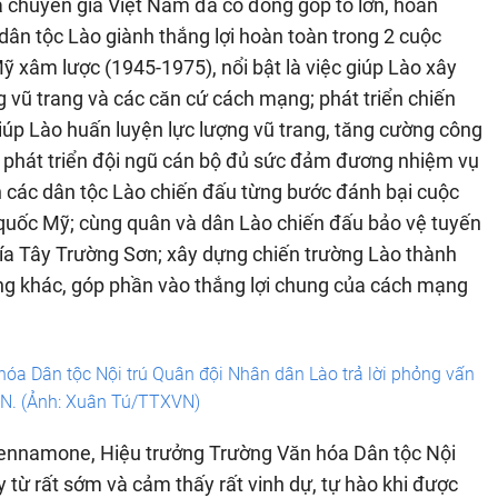
à chuyên gia Việt Nam đã có đóng góp to lớn, hoàn
ân tộc Lào giành thắng lợi hoàn toàn trong 2 cuộc
 xâm lược (1945-1975), nổi bật là việc giúp Lào xây
ng vũ trang và các căn cứ cách mạng; phát triển chiến
iúp Lào huấn luyện lực lượng vũ trang, tăng cường công
ng phát triển đội ngũ cán bộ đủ sức đảm đương nhiệm vụ
 các dân tộc Lào chiến đấu từng bước đánh bại cuộc
quốc Mỹ; cùng quân và dân Lào chiến đấu bảo vệ tuyến
ía Tây Trường Sơn; xây dựng chiến trường Lào thành
ờng khác, góp phần vào thắng lợi chung của cách mạng
óa Dân tộc Nội trú Quân đội Nhân dân Lào trả lời phỏng vấn
N. (Ảnh: Xuân Tú/TTXVN)
Dennamone, Hiệu trưởng Trường Văn hóa Dân tộc Nội
 từ rất sớm và cảm thấy rất vinh dự, tự hào khi được