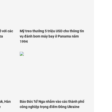
 với các
Mỹ treo thưởng 5 triệu USD cho thông tin
za
vụ đánh bom máy bay ở Panama năm
1994
sk, Hàn
Báo Đức 'tố' Nga nhắm vào các thành phố
e
công nghiệp trọng điểm Đông Ukraine