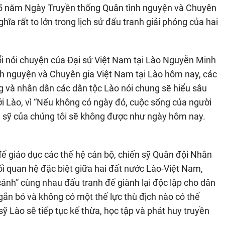
 75 năm Ngày Truyền thống Quân tình nguyện và Chuyên
hĩa rất to lớn trong lịch sử đấu tranh giải phóng của hai
 nói chuyện của Đại sứ Việt Nam tại Lào Nguyễn Minh
h nguyện và Chuyên gia Việt Nam tại Lào hôm nay, các
ng và nhân dân các dân tộc Lào nói chung sẽ hiểu sâu
ới Lào, vì “Nếu không có ngày đó, cuộc sống của người
n sỹ của chúng tôi sẽ không được như ngày hôm nay.
ể giáo dục các thế hệ cán bộ, chiến sỹ Quân đội Nhân
i quan hệ đặc biệt giữa hai đất nước Lào-Việt Nam,
cánh” cùng nhau đấu tranh để giành lại độc lập cho dân
gắn bó và không có một thế lực thù địch nào có thể
sỹ Lào sẽ tiếp tục kế thừa, học tập và phát huy truyền