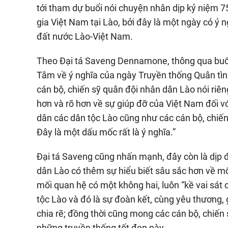
tới tham dự buổi nói chuyện nhân dịp kỷ niệm
gia Việt Nam tại Lào, bởi đây là một ngày có ý ng
đất nước Lào-Việt Nam.
Theo Đại tá Saveng Dennamone, thông qua buổi
Tâm về ý nghĩa của ngày Truyền thống Quân tìn
cán bộ, chiến sỹ quân đội nhân dân Lào nói riê
hơn và rõ hơn về sự giúp đỡ của Việt Nam đối v
dân các dân tộc Lào cũng như các cán bộ, chiế
Đây là một dấu mốc rất là ý nghĩa.”
Đại tá Saveng cũng nhấn mạnh, đây còn là dịp đ
dân Lào có thêm sự hiểu biết sâu sắc hơn về mố
mối quan hệ có một không hai, luôn “kề vai sát 
tộc Lào và đó là sự đoàn kết, cùng yêu thương, 
chia rẽ; đồng thời cũng mong các cán bộ, chiến 
những truyền thống tốt đẹp này.