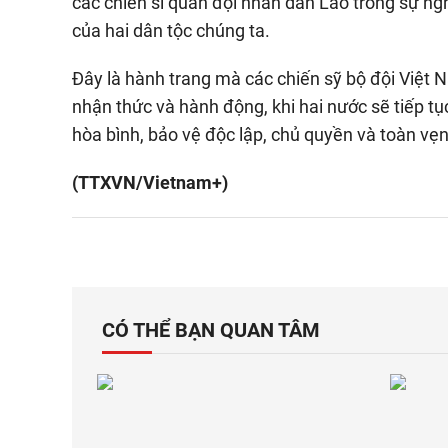
các chiến sĩ quân đội nhân dân Lào trong sự ngh
của hai dân tộc chúng ta.
Đây là hành trang mà các chiến sỹ bộ đội Việt
nhận thức và hành động, khi hai nước sẽ tiếp t
hòa bình, bảo vệ độc lập, chủ quyền và toàn vẹ
(TTXVN/Vietnam+)
CÓ THỂ BẠN QUAN TÂM