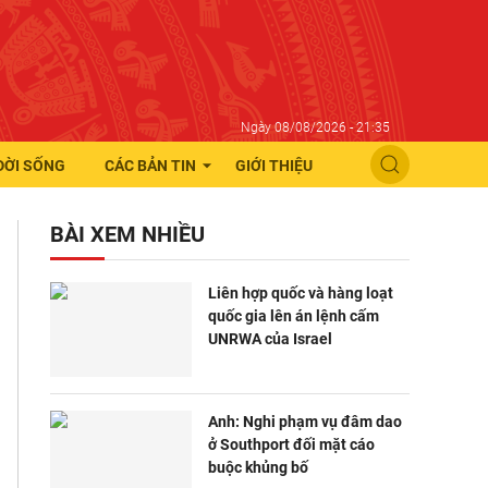
Ngày 08/08/2026 - 21:35
ĐỜI SỐNG
CÁC BẢN TIN
GIỚI THIỆU
BÀI XEM NHIỀU
Liên hợp quốc và hàng loạt
quốc gia lên án lệnh cấm
UNRWA của Israel
Anh: Nghi phạm vụ đâm dao
ở Southport đối mặt cáo
buộc khủng bố