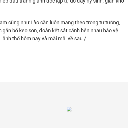
iệp đấu tranh giành độc lập tự do đầy hy sinh, gian khổ
 Nam cũng như Lào cần luôn mang theo trong tư tưởng,
ục gắn bó keo sơn, đoàn kết sát cánh bên nhau bảo vệ
n lãnh thổ hôm nay và mãi mãi về sau./.