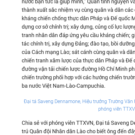
nước bạn tức là giúp mình,” Quân tình nguyện v
thành xuất sắc nhiệm vụ cùng quân và dân các d
kháng chiến chống thực dân Pháp và Đế quốc Mỹ
dựng cơ sở chính trị; xây dựng, củng cố lực lượ
tranh nhân dân đáp ứng yêu cầu kháng chiến; g
tác chính trị, xây dựng Đảng; đào tạo, bồi dưỡ
của Cách mạng Lào; sát cánh cùng quân và dân
chiến tranh xâm lược của thực dân Pháp và Đế 
đường vận tải chiến lược đường Hồ Chí Minh ph
chiến trường phối hợp với các hướng chiến trư
ba nước Việt Nam-Lào-Campuchia.
Đại tá Saveng Dennamone, Hiệu trưởng Trường Văn h
phóng viên TTXV
Chia sẻ với phóng viên TTXVN, Đại tá Saveng 
trú Quân đội Nhân dân Lào cho biết ông đến đây