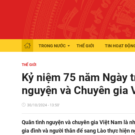
TRONG NƯỚC
THẾ GIỚI
TIN HOẠT ĐỘN
THẾ GIỚI
Kỷ niệm 75 năm Ngày t
nguyện và Chuyên gia V
30/10/2024 - 13:50'
Quân tình nguyện và chuyên gia Việt Nam là nh
gia đình và người thân để sang Lào thực hiện n