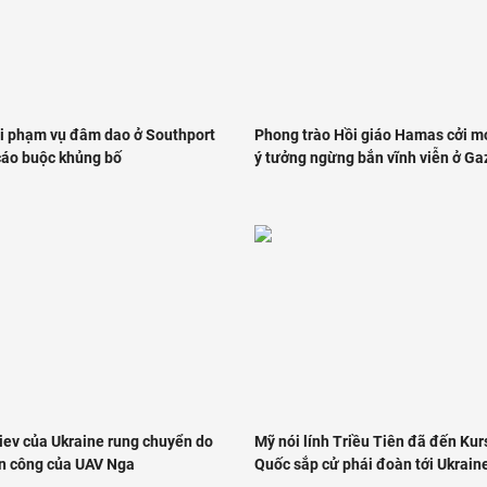
i phạm vụ đâm dao ở Southport
Phong trào Hồi giáo Hamas cởi mở
cáo buộc khủng bố
ý tưởng ngừng bắn vĩnh viễn ở Ga
iev của Ukraine rung chuyển do
Mỹ nói lính Triều Tiên đã đến Kur
ấn công của UAV Nga
Quốc sắp cử phái đoàn tới Ukrain