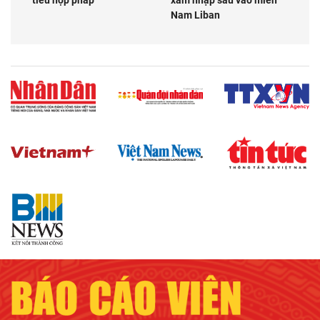
tiêu hợp pháp
xâm nhập sâu vào miền
Nam Liban