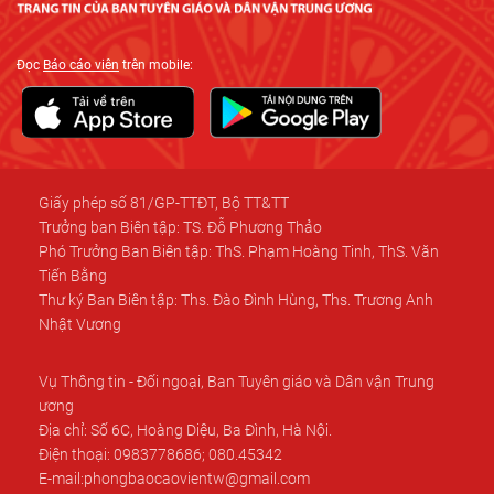
Đọc
Báo cáo viên
trên mobile:
Giấy phép số 81/GP-TTĐT, Bộ TT&TT
Trưởng ban Biên tập: TS. Đỗ Phương Thảo
Phó Trưởng Ban Biên tập: ThS. Phạm Hoàng Tinh, ThS. Văn
Tiến Bằng
Thư ký Ban Biên tập: Ths. Đào Đình Hùng, Ths. Trương Anh
Nhật Vương
Vụ Thông tin - Đối ngoại, Ban Tuyên giáo và Dân vận Trung
ương
Địa chỉ: Số 6C, Hoàng Diệu, Ba Đình, Hà Nội.
Điện thoại: 0983778686; 080.45342
E-mail:phongbaocaovientw@gmail.com