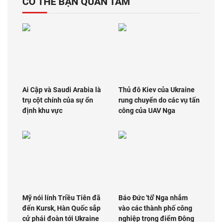
CÓ THỂ BẠN QUAN TÂM
Ai Cập và Saudi Arabia là
Thủ đô Kiev của Ukraine
trụ cột chính của sự ổn
rung chuyển do các vụ tấn
định khu vực
công của UAV Nga
Mỹ nói lính Triều Tiên đã
Báo Đức 'tố' Nga nhắm
đến Kursk, Hàn Quốc sắp
vào các thành phố công
cử phái đoàn tới Ukraine
nghiệp trọng điểm Đông