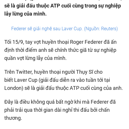
sẽ là giải đấu thuộc ATP cuối cùng trong sự nghiệp
lẫy lừng của mình.
Federer sẽ giải nghệ sau Laver Cup. (Nguồn: Reuters)
Tối 15/9, tay vợt huyền thoại Roger Federer đã ấn
định thời điểm anh sẽ chính thức giã từ sự nghiệp
quần vợt lừng lẫy của mình.
Trên Twitter, huyền thoại người Thụy Sĩ cho
biết Laver Cup (giải đấu diễn ra vào tuần tới tại
London) sẽ là giải đấu thuộc ATP cuối cùng của anh.
Đây là điều không quá bất ngờ khi mà Federer đã
phải trải qua thời gian dài nghỉ thi đấu bởi chấn
thương.