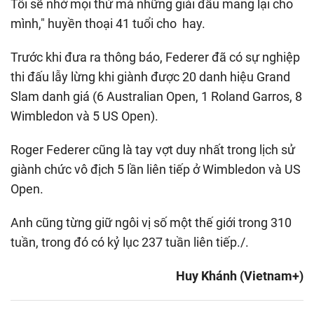
Tôi sẽ nhớ mọi thứ mà những giải đấu mang lại cho
mình," huyền thoại 41 tuổi cho hay.
Trước khi đưa ra thông báo, Federer đã có sự nghiệp
thi đấu lẫy lừng khi giành được 20 danh hiệu Grand
Slam danh giá (6 Australian Open, 1 Roland Garros, 8
Wimbledon và 5 US Open).
Roger Federer cũng là tay vợt duy nhất trong lịch sử
giành chức vô địch 5 lần liên tiếp ở Wimbledon và US
Open.
Anh cũng từng giữ ngôi vị số một thế giới trong 310
tuần, trong đó có kỷ lục 237 tuần liên tiếp./.
Huy Khánh (Vietnam+)