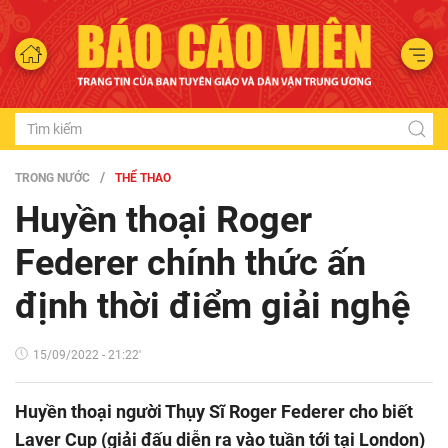
TRONG NƯỚC
THỂ THAO
Huyền thoại Roger
Federer chính thức ấn
định thời điểm giải nghệ
15/09/2022 - 21:22'
Huyền thoại người Thụy Sĩ Roger Federer cho biết
Laver Cup (giải đấu diễn ra vào tuần tới tại London)