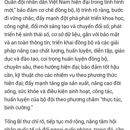
Quân đội nhân dân Việt Nam hiện đại trong tình hình
mới,” bảo đảm cơ chế đồng bộ, lộ trình rõ ràng, bước
đi vững chắc; đẩy mạnh đột phá phát triển khoa học,
công nghệ, đổi mới sáng tạo và chuyển đổi số; phát
triển hệ sinh thái số, cơ sở dữ liệu, gắn với bảo mật
và an toàn thông tin; triển khai đồng bộ và các giải
pháp nâng cao chất lượng, huấn luyện, diễn tập, giáo
dục và đào tạo, coi trọng huấn luyện đồng bộ,
chuyên sâu, theo hướng hiện đại; bảo đảm tốt hậu
cần, kỹ thuật cho các nhiệm vụ theo phương thức
hiện đại; đẩy mạnh tăng gia sản xuất, nâng cao đời
sống, sức khỏe và điều kiện sinh hoạt, công tác,
huấn luyện của bộ đội theo phương châm “thực túc,
binh cường.”
Tổng Bí thư chỉ rõ, tiếp tục mở rộng, nâng tầm hội
nhập quốc tế và đối ngoại quốc phòng, trong đó, cần