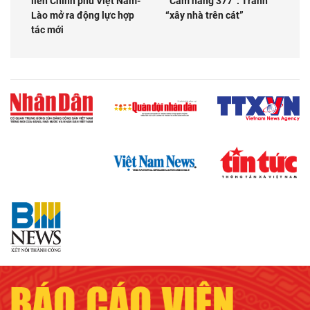
liên Chính phủ Việt Nam-
“Cẩm nang 377”: Tránh
Lào mở ra động lực hợp
“xây nhà trên cát”
tác mới