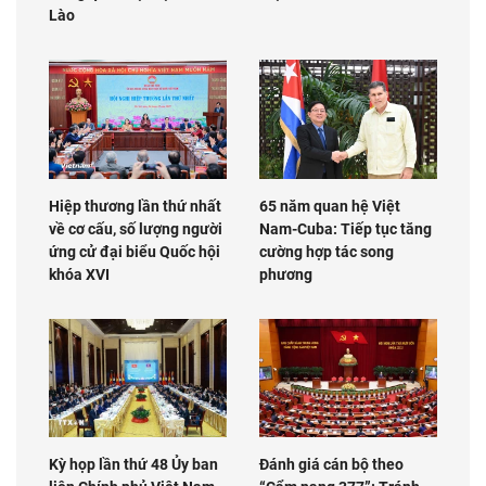
Lào
Hiệp thương lần thứ nhất
65 năm quan hệ Việt
về cơ cấu, số lượng người
Nam-Cuba: Tiếp tục tăng
ứng cử đại biểu Quốc hội
cường hợp tác song
khóa XVI
phương
Kỳ họp lần thứ 48 Ủy ban
Đánh giá cán bộ theo