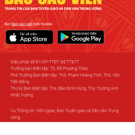
Đọc
Báo cáo viên
trên mobile:
Giấy phép số 81/GP-TTĐT, Bộ TT&TT
Trưởng ban Biên tập: TS. Đỗ Phương Thảo
Phó Trưởng Ban Biên tập: ThS. Phạm Hoàng Tinh, ThS. Văn
Tiến Bằng
Thư ký Ban Biên tập: Ths. Đào Đình Hùng, Ths. Trương Anh
Nhật Vương
Vụ Thông tin - Đối ngoại, Ban Tuyên giáo và Dân vận Trung
ương
Địa chỉ: Số 6C, Hoàng Diệu, Ba Đình, Hà Nội.
Điện thoại: 0983778686; 080.45342